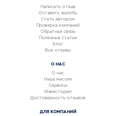
Репетиторство
Написать отзыв
Оставить жалобу
Красота и здоровье
Стать автором
Сервисы по поиску работы
Проверка компаний
Сетевой маркетинг
Обратная связь
Университеты
Полезные статьи
Блог
Все отзывы
УСЛУГИ ДЛЯ БИЗНЕСА
Расчетно-кассовое
О НАС
обслуживание
О нас
Эквайринг
Наша миссия
CRM-системы
Сервисы
Электронный
Инвесторам
документооборот
Достоверность отзывов
Юридические компании
ДЛЯ КОМПАНИЙ
Консалтинговые компании