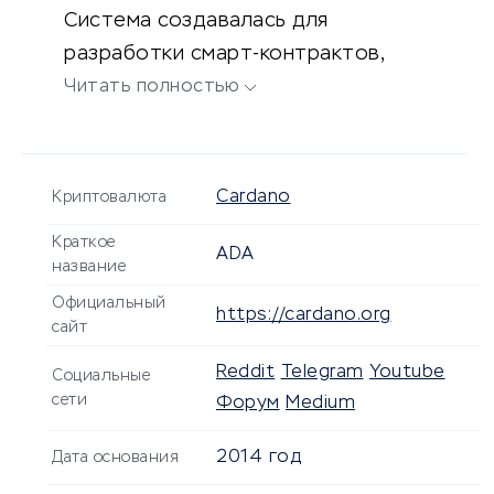
Система создавалась для
разработки смарт-контрактов,
работы с одноранговыми
Читать полностью
приложениями и различными
вычислениями.
Cardano
Криптовалюта
Краткое
ADA
название
Официальный
https://cardano.org
сайт
Reddit
Telegram
Youtube
Социальные
сети
Форум
Medium
2014 год
Дата основания