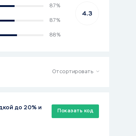
87%
4.3
87%
88%
Отсортировать
дкой до 20% и
Показать код