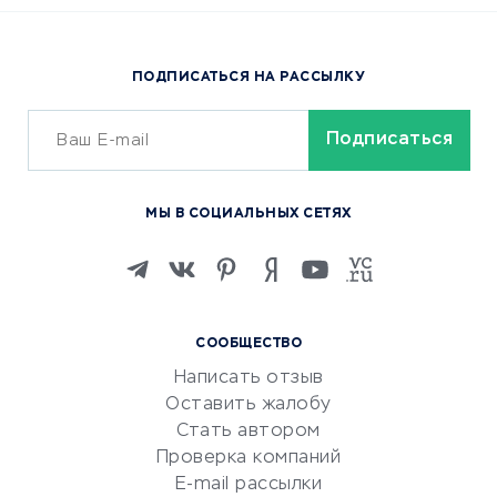
Доставка еды
Популярные товары
ПОДПИСАТЬСЯ НА РАССЫЛКУ
Сервисы доставки
ОБУЧЕНИЕ И РАБОТА
Курсы по обучению
МЫ В СОЦИАЛЬНЫХ СЕТЯХ
Онлайн-школы
Изучение иностранных
языков
Курсы IT и digital
СООБЩЕСТВО
Маркетинг и продажи
Написать отзыв
Репетиторство
Оставить жалобу
Красота и здоровье
Стать автором
Сервисы по поиску работы
Проверка компаний
Сетевой маркетинг
E-mail рассылки