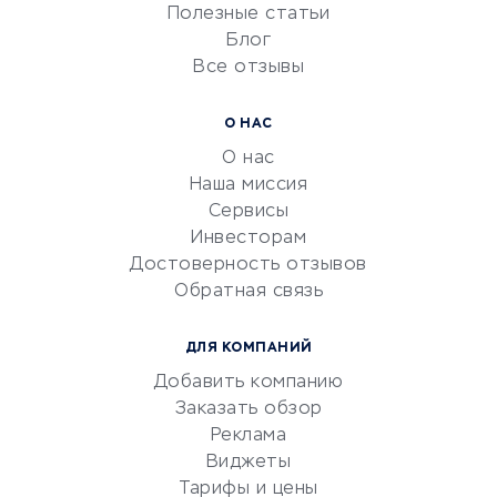
Университеты
Полезные статьи
Блог
Все отзывы
УСЛУГИ ДЛЯ БИЗНЕСА
Расчетно-кассовое
О НАС
обслуживание
О нас
Эквайринг
Наша миссия
CRM-системы
Сервисы
Инвесторам
Электронный
Достоверность отзывов
документооборот
Обратная связь
Юридические компании
Консалтинговые компании
ДЛЯ КОМПАНИЙ
Аудиторские компании
Добавить компанию
Бухгалтерия онлайн
Заказать обзор
Онлайн-кассы
Реклама
SERM
Виджеты
Тарифы и цены
Digital