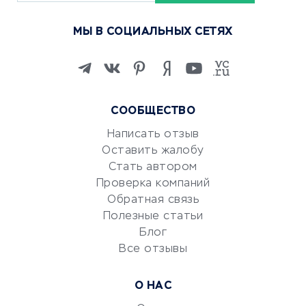
Курсы по обучению
МЫ В СОЦИАЛЬНЫХ СЕТЯХ
Онлайн-школы
Изучение иностранных
языков
Курсы IT и digital
СООБЩЕСТВО
Маркетинг и продажи
Репетиторство
Написать отзыв
Оставить жалобу
Красота и здоровье
Стать автором
Сервисы по поиску работы
Проверка компаний
Сетевой маркетинг
Обратная связь
Университеты
Полезные статьи
Блог
Все отзывы
УСЛУГИ ДЛЯ БИЗНЕСА
Расчетно-кассовое
О НАС
обслуживание