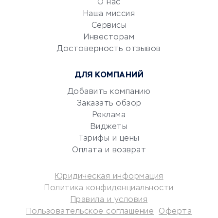
О нас
Эквайринг
Наша миссия
CRM-системы
Сервисы
Электронный
Инвесторам
документооборот
Достоверность отзывов
Юридические компании
ДЛЯ КОМПАНИЙ
Консалтинговые компании
Аудиторские компании
Добавить компанию
Заказать обзор
Бухгалтерия онлайн
Реклама
Онлайн-кассы
Виджеты
SERM
Тарифы и цены
Digital
Оплата и возврат
КРЕДИТЫ И ЗАЙМЫ
Юридическая информация
Политика конфиденциальности
Потребительские кредиты
Правила и условия
Кредитные карты
Пользовательское соглашение
Оферта