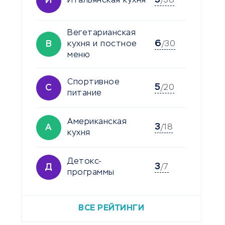
5
И
Итальянская кухня
/38
Вегетарианская
6
В
кухня и постное
/30
меню
Спортивное
5
С
/20
питание
Американская
3
А
/18
кухня
Детокс-
3
Д
/7
программы
ВСЕ РЕЙТИНГИ