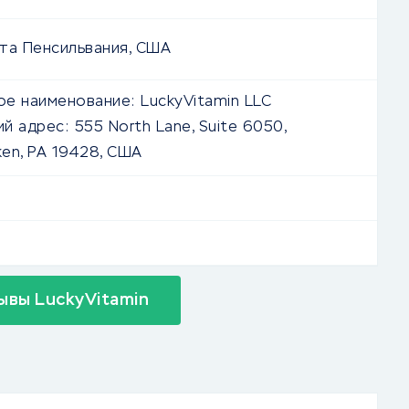
та Пенсильвания, США
е наименование:
LuckyVitamin LLC
й адрес:
555 North Lane, Suite 6050,
en, PA 19428, США
ывы LuckyVitamin