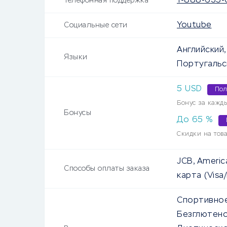
1-888-635
Телефонная поддержка
Youtube
Социальные сети
Английский,
Языки
Португальск
5
USD
Пол
Бонус за кажд
Бонусы
До
65
%
Скидки на тов
JCB, Americ
Способы оплаты заказа
карта (Visa
Спортивное
Безглютено