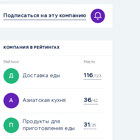
Подписаться на эту компанию
КОМПАНИЯ В РЕЙТИНГАХ
Рейтинг
Место
116
Д
Доставка еды
/123
36
А
Азиатская кухня
/42
Продукты для
31
П
/35
приготовления еды