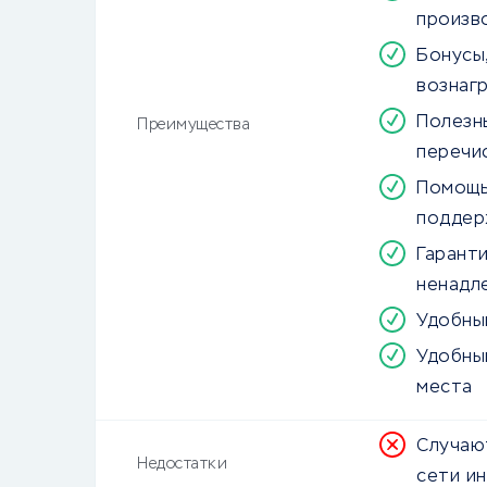
произв
Бонусы,
вознаг
Полезны
Преимущества
перечи
Помощь
поддер
Гарант
ненадл
Удобны
Удобны
места
Случаю
Недостатки
сети и