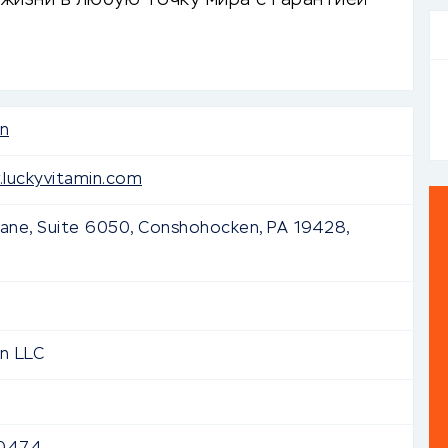
жизни в любую точку мира с гарантией
n
.luckyvitamin.com
ane, Suite 6050, Conshohocken, PA 19428,
n LLC