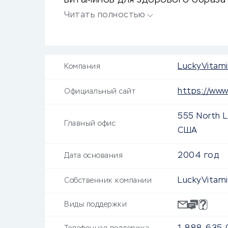
витаминов для здорового образа 
низкой цены.
Читать полностью
LuckyVitami
Компания
https://www
Официальный сайт
555 North L
Главный офис
США
2004 год
Дата основания
LuckyVitami
Собственник компании
Виды поддержки