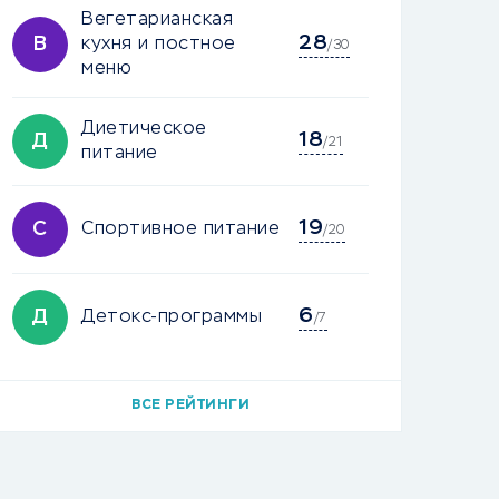
Вегетарианская
28
В
кухня и постное
/30
меню
Диетическое
18
Д
/21
питание
19
С
Спортивное питание
/20
6
Д
Детокс-программы
/7
ВСЕ РЕЙТИНГИ