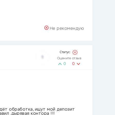
Не рекомендую
1
Оцените отзыв
0
0
 идёт обработка, ищут мой депозит
авил .дырявая контора !!!