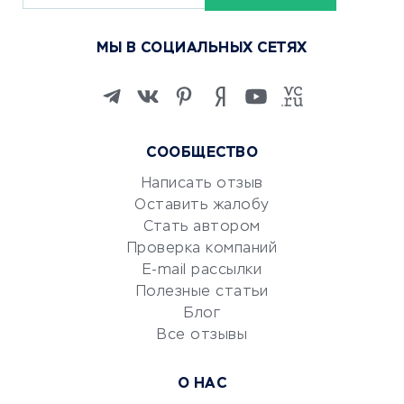
Курсы по обучению
МЫ В СОЦИАЛЬНЫХ СЕТЯХ
Онлайн-школы
Изучение иностранных
языков
Курсы IT и digital
СООБЩЕСТВО
Маркетинг и продажи
Репетиторство
Написать отзыв
Оставить жалобу
Красота и здоровье
Стать автором
Сервисы по поиску работы
Проверка компаний
Сетевой маркетинг
E-mail рассылки
Университеты
Полезные статьи
Блог
Все отзывы
УСЛУГИ ДЛЯ БИЗНЕСА
Расчетно-кассовое
О НАС
обслуживание