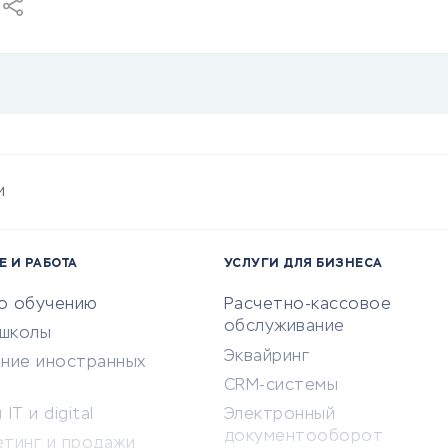
и
Е И РАБОТА
УСЛУГИ ДЛЯ БИЗНЕСА
по обучению
Расчетно-кассовое
обслуживание
-школы
Эквайринг
ение иностранных
CRM-системы
IT и digital
Электронный
документооборот
етинг и продажи