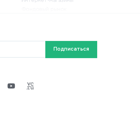
Интернет-магазины
Фондовый рынок
Криптовалюта
Ставки на спорт
Кредиты и займы
Бонусы и акции
Видео
Разное
х
ти