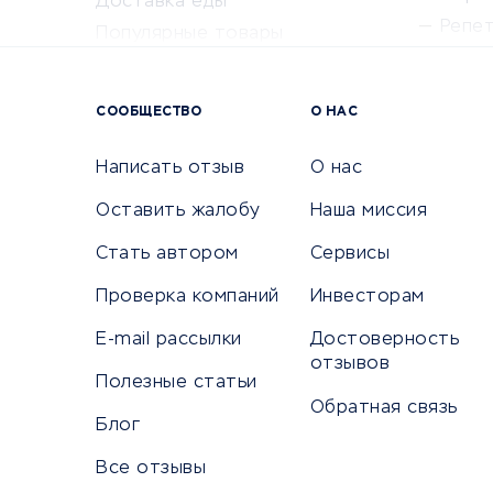
Доставка еды
Репе
Популярные товары
Крас
Сервисы доставки
Сервисы
СООБЩЕСТВО
О НАС
Сетево
Универ
Написать отзыв
О нас
Оставить жалобу
Наша миссия
Стать автором
Сервисы
КРЕДИТЫ И ЗАЙМЫ
ПУТЕШЕС
Проверка компаний
Инвесторам
Потребительские кредиты
Путеше
E-mail рассылки
Достоверность
Кредитные карты
Покупка
отзывов
Дебетовые карты
Полезные статьи
Бронир
Обратная связь
Микрофинансовые организации
Санато
Блог
Подбор кредита
Бронир
Все отзывы
Улучшение кредитной истории
Страхов