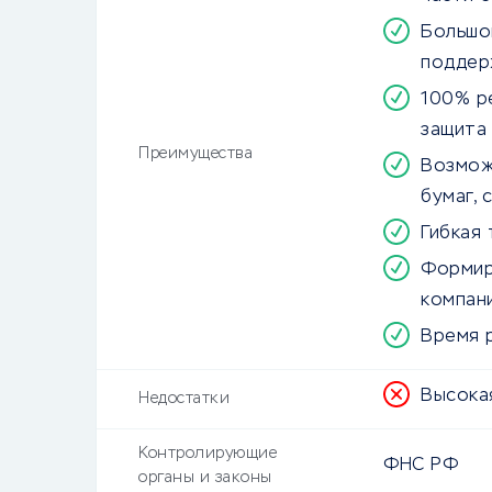
Большо
поддер
100% р
защита
Преимущества
Возмож
бумаг, 
Гибкая
Формир
компан
Время 
Высока
Недостатки
Контролирующие
ФНС РФ
органы и законы