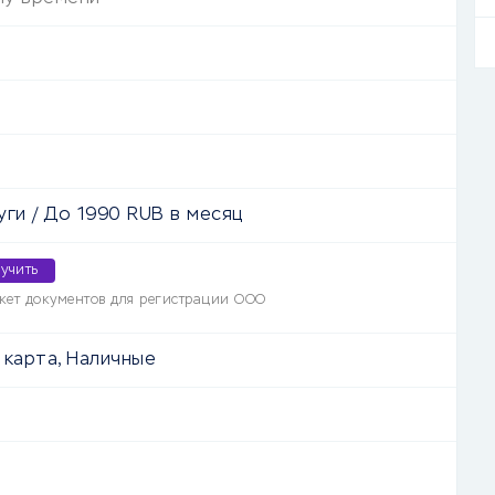
уги
/
До
1990
RUB
в месяц
учить
кет документов для регистрации ООО
 карта, Наличные