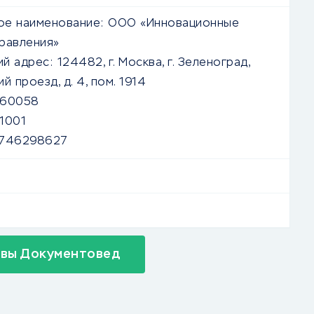
е наименование:
ООО «Инновационные
равления»
й адрес:
124482, г. Москва, г. Зеленоград,
й проезд, д. 4, пом. 1914
560058
1001
746298627
ывы Документовед