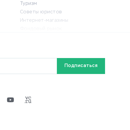
Туризм
Советы юристов
Интернет-магазины
Фондовый рынок
Криптовалюта
Ставки на спорт
Кредиты и займы
Бонусы и акции
Видео
Разное
х