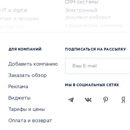
CRM-системы
IT и digital
Электронный
документооборот
етинг и продажи
Юридические компании
титорство
Консалтинговые компании
ота и здоровье
Аудиторские компании
 по поиску работы
ДЛЯ КОМПАНИЙ
ПОДПИСАТЬСЯ НА РАССЫЛКУ
Бухгалтерия онлайн
й маркетинг
Онлайн-кассы
ситеты
Добавить компанию
SERM
Заказать обзор
Digital
МЫ В СОЦИАЛЬНЫХ СЕТЯХ
Реклама
ТВИЯ И СТРАХОВАНИЕ
ПРОДВИЖЕНИЕ И РЕКЛАМА
Виджеты
ствия
Регистраторы доменов
Тарифы и цены
 билетов
Хостинг компании
Оплата и возврат
ование отелей
Продвижение в социальны
сетях