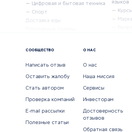
языков
Цифровая и бытовая техника
Курсы 
Спорт
Марк
Доставка еды
Репе
Популярные товары
Крас
Сервисы доставки
Сервисы
СООБЩЕСТВО
О НАС
Сетево
Универ
Написать отзыв
О нас
Оставить жалобу
Наша миссия
Стать автором
Сервисы
КРЕДИТЫ И ЗАЙМЫ
ПУТЕШЕС
Проверка компаний
Инвесторам
Потребительские кредиты
Путеше
E-mail рассылки
Достоверность
Кредитные карты
Покупка
отзывов
Полезные статьи
Дебетовые карты
Бронир
Обратная связь