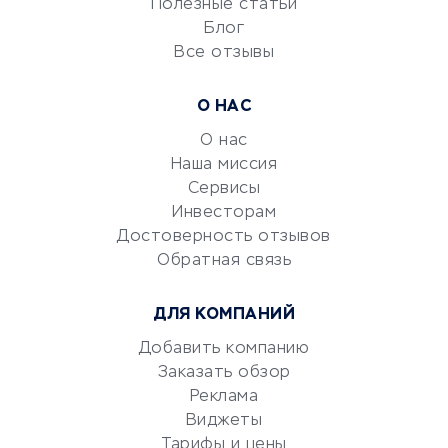
Полезные статьи
Блог
Все отзывы
УСЛУГИ ДЛЯ БИЗНЕСА
Расчетно-кассовое
О НАС
обслуживание
О нас
Эквайринг
Наша миссия
CRM-системы
Сервисы
Электронный
Инвесторам
документооборот
Достоверность отзывов
Обратная связь
Юридические компании
Консалтинговые компании
ДЛЯ КОМПАНИЙ
Аудиторские компании
Добавить компанию
Бухгалтерия онлайн
Заказать обзор
Онлайн-кассы
Реклама
SERM
Виджеты
Digital
Тарифы и цены