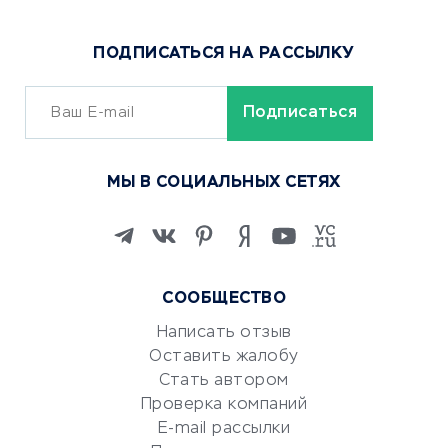
Доставка еды
Популярные товары
ПОДПИСАТЬСЯ НА РАССЫЛКУ
Сервисы доставки
ОБУЧЕНИЕ И РАБОТА
Курсы по обучению
МЫ В СОЦИАЛЬНЫХ СЕТЯХ
Онлайн-школы
Изучение иностранных
языков
Курсы IT и digital
СООБЩЕСТВО
Маркетинг и продажи
Репетиторство
Написать отзыв
Оставить жалобу
Красота и здоровье
Стать автором
Сервисы по поиску работы
Проверка компаний
Сетевой маркетинг
E-mail рассылки
Университеты