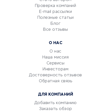
Сервисы по поиску работы
Проверка компаний
Сетевой маркетинг
E-mail рассылки
Университеты
Полезные статьи
Блог
Все отзывы
УСЛУГИ ДЛЯ БИЗНЕСА
Расчетно-кассовое
О НАС
обслуживание
О нас
Эквайринг
Наша миссия
CRM-системы
Сервисы
Электронный
Инвесторам
документооборот
Достоверность отзывов
Обратная связь
Юридические компании
Консалтинговые компании
ДЛЯ КОМПАНИЙ
Аудиторские компании
Добавить компанию
Бухгалтерия онлайн
Заказать обзор
Онлайн-кассы