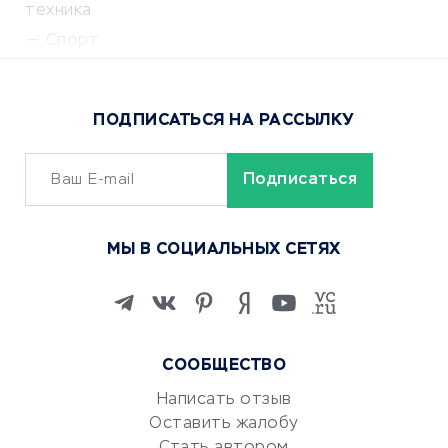
техника
Спорт
Доставка еды
Популярные товары
ПОДПИСАТЬСЯ НА РАССЫЛКУ
Сервисы доставки
ОБУЧЕНИЕ И РАБОТА
Курсы по обучению
МЫ В СОЦИАЛЬНЫХ СЕТЯХ
Онлайн-школы
Изучение иностранных
языков
Курсы IT и digital
СООБЩЕСТВО
Маркетинг и продажи
Репетиторство
Написать отзыв
Оставить жалобу
Красота и здоровье
Стать автором