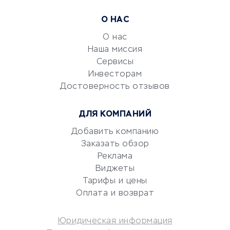
Расчетно-кассовое
О НАС
обслуживание
О нас
Эквайринг
Наша миссия
CRM-системы
Сервисы
Электронный
Инвесторам
документооборот
Достоверность отзывов
Юридические компании
ДЛЯ КОМПАНИЙ
Консалтинговые компании
Аудиторские компании
Добавить компанию
Заказать обзор
Бухгалтерия онлайн
Реклама
Онлайн-кассы
Виджеты
SERM
Тарифы и цены
Digital
Оплата и возврат
КРЕДИТЫ И ЗАЙМЫ
Юридическая информация