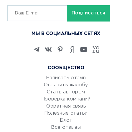
ОБУЧЕНИЕ И РАБОТА
Курсы по обучению
МЫ В СОЦИАЛЬНЫХ СЕТЯХ
Онлайн-школы
Изучение иностранных
языков
Курсы IT и digital
СООБЩЕСТВО
Маркетинг и продажи
Репетиторство
Написать отзыв
Оставить жалобу
Красота и здоровье
Стать автором
Сервисы по поиску работы
Проверка компаний
Сетевой маркетинг
Обратная связь
Университеты
Полезные статьи
Блог
Все отзывы
УСЛУГИ ДЛЯ БИЗНЕСА