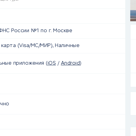
ФНС России №1 по г. Москве
 карта (Visa/MC/МИР), Наличные
льные приложения
(
iOS
/
Android
)
очно