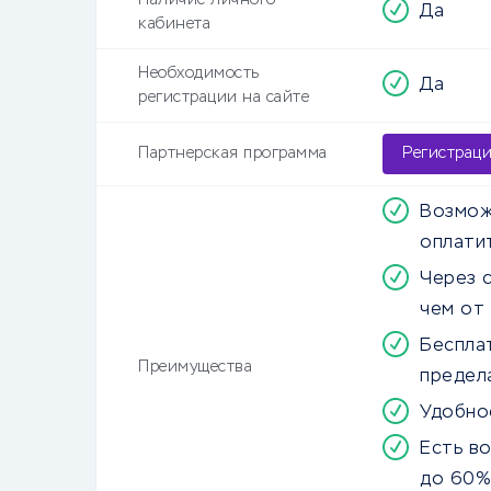
Наличие личного
Да
кабинета
Необходимость
Да
регистрации на сайте
Партнерская программа
Регистрац
Возмож
оплати
Через 
чем от
Беспла
Преимущества
предел
Удобно
Есть в
до 60%