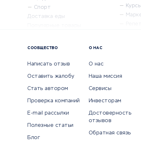
Курсы 
Спорт
Марк
Доставка еды
Репе
Популярные товары
Крас
Сервисы доставки
Сервисы
СООБЩЕСТВО
О НАС
Сетево
Универ
Написать отзыв
О нас
Оставить жалобу
Наша миссия
Стать автором
Сервисы
КРЕДИТЫ И ЗАЙМЫ
ПУТЕШЕС
Проверка компаний
Инвесторам
Потребительские кредиты
Путеше
E-mail рассылки
Достоверность
Кредитные карты
Покупка
отзывов
Полезные статьи
Дебетовые карты
Бронир
Обратная связь
Микрофинансовые организации
Санато
Блог