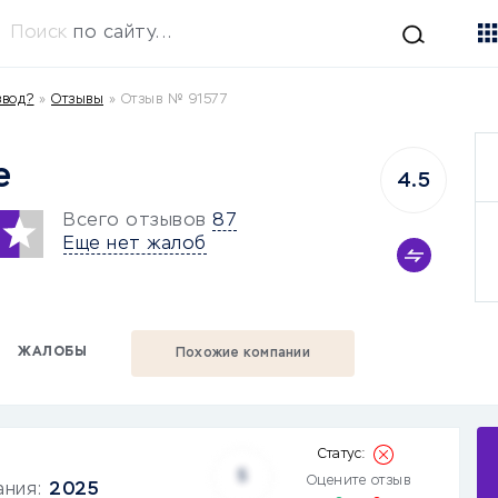
Поиск
по сайту...
звод?
»
Отзывы
»
Отзыв № 91577
e
4.5
Всего отзывов
87
Еще нет жалоб
ЖАЛОБЫ
Похожие компании
5
Оцените отзыв
ания:
2025