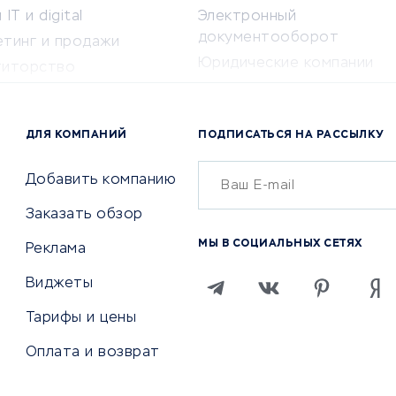
IT и digital
Электронный
документооборот
етинг и продажи
Юридические компании
титорство
Консалтинговые компании
ота и здоровье
Аудиторские компании
 по поиску работы
ДЛЯ КОМПАНИЙ
ПОДПИСАТЬСЯ НА РАССЫЛКУ
Бухгалтерия онлайн
й маркетинг
Онлайн-кассы
ситеты
Добавить компанию
SERM
Заказать обзор
Digital
МЫ В СОЦИАЛЬНЫХ СЕТЯХ
Реклама
ТВИЯ И СТРАХОВАНИЕ
ПРОДВИЖЕНИЕ И РЕКЛАМА
Виджеты
ствия
Регистраторы доменов
Тарифы и цены
 билетов
Хостинг компании
Оплата и возврат
ование отелей
Продвижение в социальны
сетях
рии