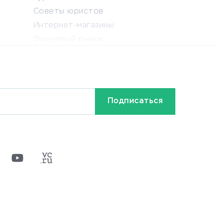
Советы юристов
Интернет-магазины
Фондовый рынок
Криптовалюта
Ставки на спорт
Кредиты и займы
Бонусы и акции
Видео
Разное
х