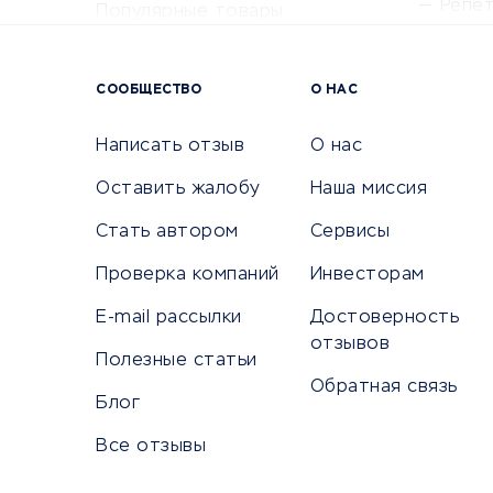
Репе
Популярные товары
Крас
Сервисы доставки
Сервисы
СООБЩЕСТВО
О НАС
Сетево
Универ
Написать отзыв
О нас
Оставить жалобу
Наша миссия
Стать автором
Сервисы
КРЕДИТЫ И ЗАЙМЫ
ПУТЕШЕС
Проверка компаний
Инвесторам
Потребительские кредиты
Путеше
E-mail рассылки
Достоверность
Кредитные карты
Покупка
отзывов
Полезные статьи
Дебетовые карты
Бронир
Обратная связь
Микрофинансовые организации
Санато
Блог
Подбор кредита
Бронир
Все отзывы
Улучшение кредитной истории
Страхов
Платежные системы
Авиако