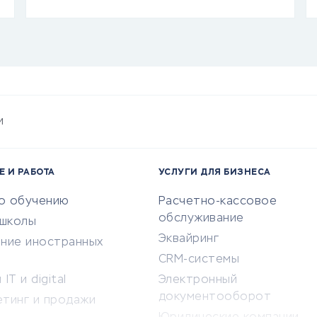
и
Е И РАБОТА
УСЛУГИ ДЛЯ БИЗНЕСА
по обучению
Расчетно-кассовое
обслуживание
-школы
Эквайринг
ение иностранных
CRM-системы
IT и digital
Электронный
документооборот
етинг и продажи