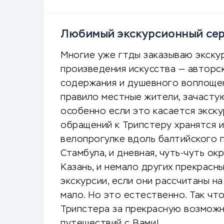
Любимый экскурсионный сер
Многие уже гтды заказываю экскур
произведения искусства — авторск
содержания и душевного воплощен
правило местные жители, зачасту
особенно если это касается экск
обращений к Трипстеру хранятся 
велопрогулке вдоль балтийского 
Стамбула, и дневная, чуть-чуть о
Казань, и немало других прекрасны
экскурсии, если они рассчитаны н
мало. Но это естественно. Так чт
Трипстера за прекрасную возможн
путешествий с Вами!