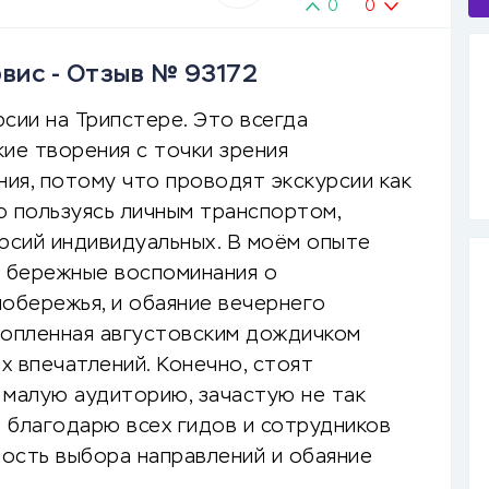
0
0
вис - Отзыв № 93172
сии на Трипстере. Это всегда
ие творения с точки зрения
ия, потому что проводят экскурсии как
ю пользуясь личным транспортом,
урсий индивидуальных. В моём опыте
и бережные воспоминания о
побережья, и обаяние вечернего
кропленная августовским дождичком
х впечатлений. Конечно, стоят
а малую аудиторию, зачастую не так
о благодарю всех гидов и сотрудников
ость выбора направлений и обаяние