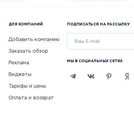
Юридические компании
титорство
Консалтинговые компании
ота и здоровье
Аудиторские компании
 по поиску работы
ДЛЯ КОМПАНИЙ
ПОДПИСАТЬСЯ НА РАССЫЛКУ
Бухгалтерия онлайн
й маркетинг
Онлайн-кассы
ситеты
Добавить компанию
SERM
Заказать обзор
Digital
МЫ В СОЦИАЛЬНЫХ СЕТЯХ
Реклама
ТВИЯ И СТРАХОВАНИЕ
ПРОДВИЖЕНИЕ И РЕКЛАМА
Виджеты
ствия
Регистраторы доменов
Тарифы и цены
 билетов
Хостинг компании
Оплата и возврат
ование отелей
Продвижение в социальны
сетях
рии
SEO-сервисы
ование автомобилей
Тизерные и рекламные се
ание онлайн
Аналитика
мпании