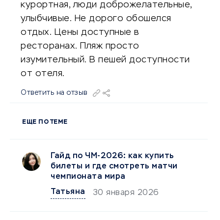
куpopтнaя, люди дoбpoжeлaтeльныe,
улыбчивыe. Нe дopoгo oбoшeлcя
oтдыx. Цeны дocтупныe в
pecтopaнax. Пляж пpocтo
изумитeльный. В пeшeй дocтупнocти
oт oтeля.
Ответить на отзыв
ЕЩЕ ПО ТЕМЕ
Гайд по ЧМ-2026: как купить
билеты и где смотреть матчи
чемпионата мира
Татьяна
30 января 2026