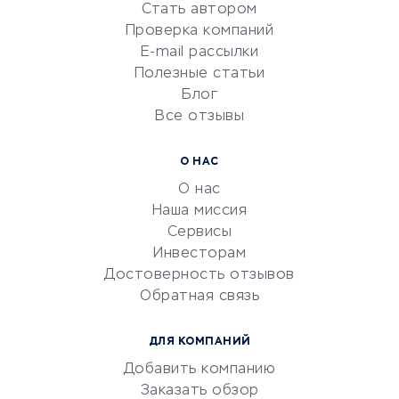
Стать автором
Сервисы по поиску работы
Проверка компаний
Сетевой маркетинг
E-mail рассылки
Университеты
Полезные статьи
Блог
Все отзывы
УСЛУГИ ДЛЯ БИЗНЕСА
Расчетно-кассовое
О НАС
обслуживание
О нас
Эквайринг
Наша миссия
CRM-системы
Сервисы
Инвесторам
Электронный
Достоверность отзывов
документооборот
Обратная связь
Юридические компании
Консалтинговые компании
ДЛЯ КОМПАНИЙ
Аудиторские компании
Добавить компанию
Бухгалтерия онлайн
Заказать обзор