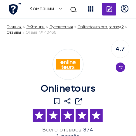
Добави
Компании
Главная
»
Рейтинги
»
Путешествия
»
Onlinetours это развод?
»
Отзывы
»
Отзыв № 40466
4.7
Onlinetours
Всего отзывов
374