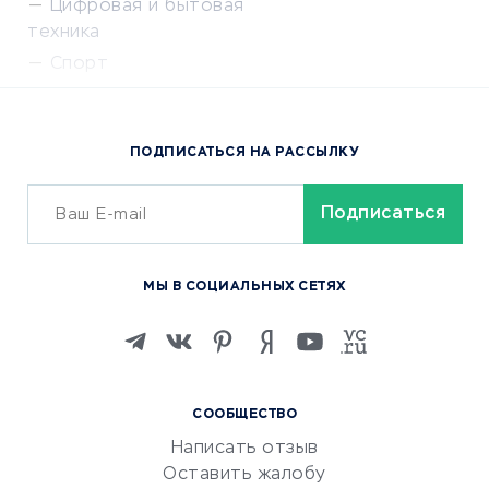
Цифровая и бытовая
техника
Спорт
Доставка еды
Популярные товары
ПОДПИСАТЬСЯ НА РАССЫЛКУ
Сервисы доставки
ОБУЧЕНИЕ И РАБОТА
Курсы по обучению
МЫ В СОЦИАЛЬНЫХ СЕТЯХ
Онлайн-школы
Изучение иностранных
языков
Курсы IT и digital
СООБЩЕСТВО
Маркетинг и продажи
Написать отзыв
Репетиторство
Оставить жалобу
Красота и здоровье