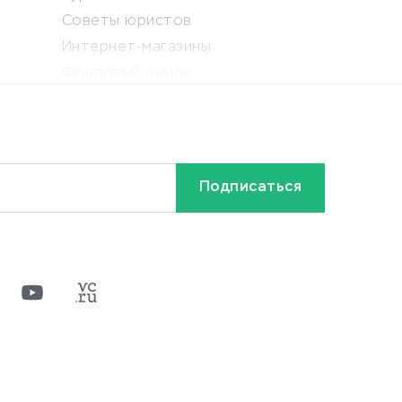
Советы юристов
Интернет-магазины
Фондовый рынок
Криптовалюта
Ставки на спорт
Кредиты и займы
Бонусы и акции
Видео
Разное
х