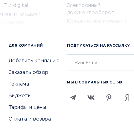
IT и digital
Электронный
документооборот
етинг и продажи
Юридические компании
титорство
Консалтинговые компании
ота и здоровье
Аудиторские компании
 по поиску работы
ДЛЯ КОМПАНИЙ
ПОДПИСАТЬСЯ НА РАССЫЛКУ
Бухгалтерия онлайн
й маркетинг
Онлайн-кассы
ситеты
Добавить компанию
SERM
Заказать обзор
Digital
МЫ В СОЦИАЛЬНЫХ СЕТЯХ
Реклама
ТВИЯ И СТРАХОВАНИЕ
ПРОДВИЖЕНИЕ И РЕКЛАМА
Виджеты
ствия
Регистраторы доменов
Тарифы и цены
 билетов
Хостинг компании
Оплата и возврат
ование отелей
Продвижение в социальны
сетях
рии