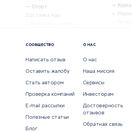
Курсы 
Спорт
Марк
Доставка еды
Репе
Популярные товары
Крас
Сервисы доставки
Сервисы
СООБЩЕСТВО
О НАС
Сетево
Универ
Написать отзыв
О нас
Оставить жалобу
Наша миссия
Стать автором
Сервисы
КРЕДИТЫ И ЗАЙМЫ
ПУТЕШЕС
Проверка компаний
Инвесторам
Потребительские кредиты
Путеше
E-mail рассылки
Достоверность
Кредитные карты
Покупка
отзывов
Полезные статьи
Дебетовые карты
Бронир
Обратная связь
Микрофинансовые организации
Санато
Блог