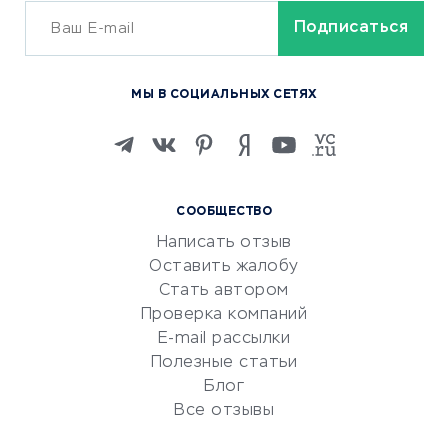
ОБУЧЕНИЕ И РАБОТА
Курсы по обучению
МЫ В СОЦИАЛЬНЫХ СЕТЯХ
Онлайн-школы
Изучение иностранных
языков
Курсы IT и digital
СООБЩЕСТВО
Маркетинг и продажи
Написать отзыв
Репетиторство
Оставить жалобу
Красота и здоровье
Стать автором
Сервисы по поиску работы
Проверка компаний
Сетевой маркетинг
E-mail рассылки
Университеты
Полезные статьи
Блог
Все отзывы
УСЛУГИ ДЛЯ БИЗНЕСА