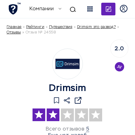
Добави
Компании
Главная
»
Рейтинги
»
Путешествия
»
Drimsim это развод?
»
Отзывы
»
Отзыв № 24558
2.0
Drimsim
Всего отзывов
5