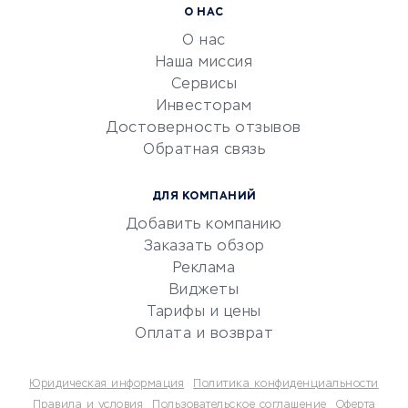
Расчетно-кассовое
О НАС
обслуживание
О нас
Эквайринг
Наша миссия
CRM-системы
Сервисы
Инвесторам
Электронный
Достоверность отзывов
документооборот
Обратная связь
Юридические компании
Консалтинговые компании
ДЛЯ КОМПАНИЙ
Аудиторские компании
Добавить компанию
Бухгалтерия онлайн
Заказать обзор
Онлайн-кассы
Реклама
SERM
Виджеты
Тарифы и цены
Digital
Оплата и возврат
КРЕДИТЫ И ЗАЙМЫ
Юридическая информация
Политика конфиденциальности
Потребительские кредиты
Правила и условия
Пользовательское соглашение
Оферта