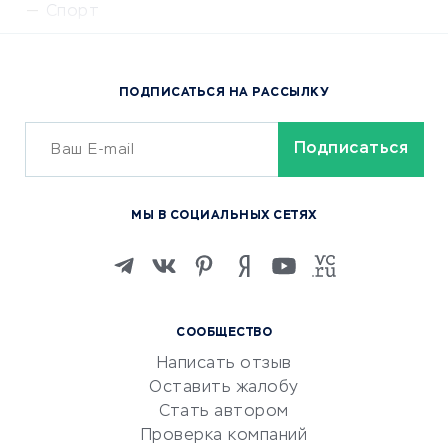
Спорт
Доставка еды
Популярные товары
ПОДПИСАТЬСЯ НА РАССЫЛКУ
Сервисы доставки
ОБУЧЕНИЕ И РАБОТА
Курсы по обучению
МЫ В СОЦИАЛЬНЫХ СЕТЯХ
Онлайн-школы
Изучение иностранных
языков
Курсы IT и digital
СООБЩЕСТВО
Маркетинг и продажи
Написать отзыв
Репетиторство
Оставить жалобу
Красота и здоровье
Стать автором
Сервисы по поиску работы
Проверка компаний