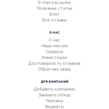
Сетевой маркетинг
E-mail рассылки
Университеты
Полезные статьи
Блог
Все отзывы
УСЛУГИ ДЛЯ БИЗНЕСА
Расчетно-кассовое
О НАС
обслуживание
О нас
Эквайринг
Наша миссия
CRM-системы
Сервисы
Инвесторам
Электронный
Достоверность отзывов
документооборот
Обратная связь
Юридические компании
Консалтинговые компании
ДЛЯ КОМПАНИЙ
Аудиторские компании
Добавить компанию
Бухгалтерия онлайн
Заказать обзор
Онлайн-кассы
Реклама
SERM
Виджеты