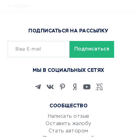
Спорт
Доставка еды
Популярные товары
ПОДПИСАТЬСЯ НА РАССЫЛКУ
Сервисы доставки
ОБУЧЕНИЕ И РАБОТА
Курсы по обучению
МЫ В СОЦИАЛЬНЫХ СЕТЯХ
Онлайн-школы
Изучение иностранных
языков
Курсы IT и digital
СООБЩЕСТВО
Маркетинг и продажи
Репетиторство
Написать отзыв
Оставить жалобу
Красота и здоровье
Стать автором
Сервисы по поиску работы