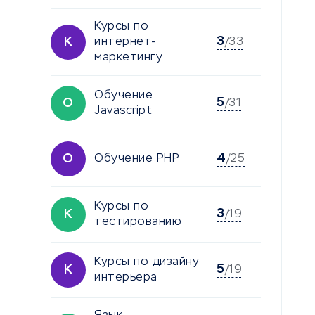
Курсы по
3
К
интернет-
/33
маркетингу
Обучение
5
О
/31
Javascript
4
О
Обучение PHP
/25
Курсы по
3
К
/19
тестированию
Курсы по дизайну
5
К
/19
интерьера