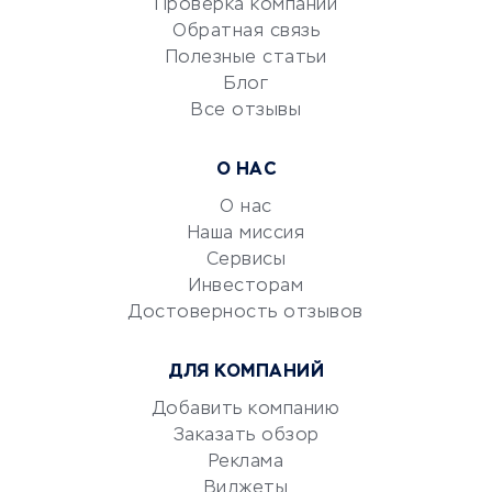
Проверка компаний
Сетевой маркетинг
Обратная связь
Университеты
Полезные статьи
Блог
Все отзывы
УСЛУГИ ДЛЯ БИЗНЕСА
Расчетно-кассовое
О НАС
обслуживание
О нас
Эквайринг
Наша миссия
CRM-системы
Сервисы
Электронный
Инвесторам
документооборот
Достоверность отзывов
Юридические компании
ДЛЯ КОМПАНИЙ
Консалтинговые компании
Аудиторские компании
Добавить компанию
Заказать обзор
Бухгалтерия онлайн
Реклама
Онлайн-кассы
Виджеты