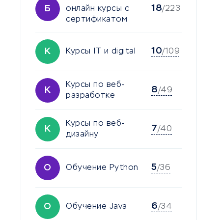
18
Б
онлайн курсы с
/223
сертификатом
10
К
Курсы IT и digital
/109
Курсы по веб-
8
К
/49
разработке
Курсы по веб-
7
К
/40
дизайну
5
О
Обучение Python
/36
6
О
Обучение Java
/34