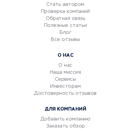
Стать автором
Сервисы по поиску работы
Проверка компаний
Сетевой маркетинг
Обратная связь
Университеты
Полезные статьи
Блог
Все отзывы
УСЛУГИ ДЛЯ БИЗНЕСА
Расчетно-кассовое
О НАС
обслуживание
О нас
Эквайринг
Наша миссия
CRM-системы
Сервисы
Электронный
Инвесторам
документооборот
Достоверность отзывов
Юридические компании
ДЛЯ КОМПАНИЙ
Консалтинговые компании
Аудиторские компании
Добавить компанию
Заказать обзор
Бухгалтерия онлайн