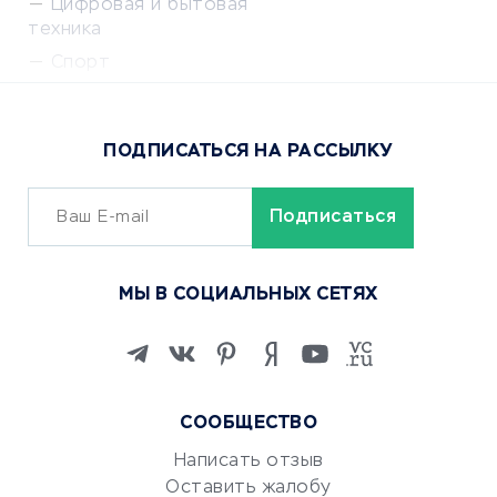
Цифровая и бытовая
техника
Спорт
Доставка еды
Популярные товары
ПОДПИСАТЬСЯ НА РАССЫЛКУ
Сервисы доставки
ОБУЧЕНИЕ И РАБОТА
Курсы по обучению
МЫ В СОЦИАЛЬНЫХ СЕТЯХ
Онлайн-школы
Изучение иностранных
языков
Курсы IT и digital
СООБЩЕСТВО
Маркетинг и продажи
Репетиторство
Написать отзыв
Оставить жалобу
Красота и здоровье