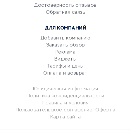
документооборот
Достоверность отзывов
Обратная связь
Юридические компании
Консалтинговые компании
ДЛЯ КОМПАНИЙ
Аудиторские компании
Добавить компанию
Бухгалтерия онлайн
Заказать обзор
Онлайн-кассы
Реклама
SERM
Виджеты
Digital
Тарифы и цены
Оплата и возврат
КРЕДИТЫ И ЗАЙМЫ
Юридическая информация
Потребительские кредиты
Политика конфиденциальности
Кредитные карты
Правила и условия
Пользовательское соглашение
Оферта
Дебетовые карты
Карта сайта
Микрофинансовые
организации