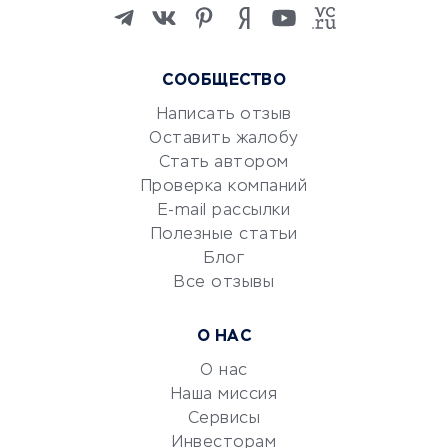
Изучение иностранных
языков
Курсы IT и digital
СООБЩЕСТВО
Маркетинг и продажи
Репетиторство
Написать отзыв
Оставить жалобу
Красота и здоровье
Стать автором
Сервисы по поиску работы
Проверка компаний
Сетевой маркетинг
E-mail рассылки
Университеты
Полезные статьи
Блог
Все отзывы
УСЛУГИ ДЛЯ БИЗНЕСА
Расчетно-кассовое
О НАС
обслуживание
О нас
Эквайринг
Наша миссия
CRM-системы
Сервисы
Электронный
Инвесторам