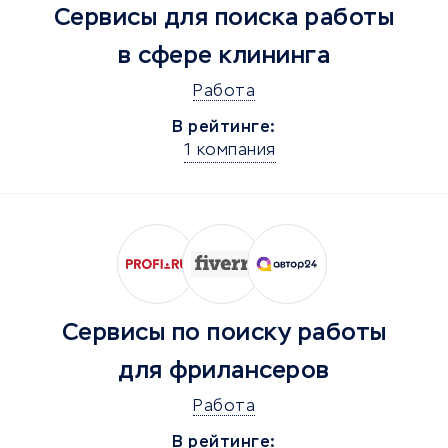
Сервисы для поиска работы
клиентах, а преимущество профессии
– высокая оплата.
в сфере клининга
Профессия дизайн
Работа
интерьера онлайн
В рейтинге:
1 компания
Решив получить профессию с нуля,
важно понимать, что для работы
потребуется освоить несколько
графических программ. В профессии
важна визуализация дизайн-проекта,
чтобы клиент смог оценить его
Сервисы по поиску работы
преимущества, увидеть результат
для фрилансеров
еще до начала работ. Необходимые
программы:
Работа
В рейтинге:
Archicad
– ПО для разработки