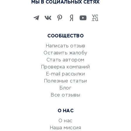
МЫ В СОЦИАЛЬНЫХ СЕТЯХ
Онлайн-школы
Изучение иностранных
языков
Курсы IT и digital
СООБЩЕСТВО
Маркетинг и продажи
Репетиторство
Написать отзыв
Оставить жалобу
Красота и здоровье
Стать автором
Сервисы по поиску работы
Проверка компаний
Сетевой маркетинг
E-mail рассылки
Университеты
Полезные статьи
Блог
Все отзывы
УСЛУГИ ДЛЯ БИЗНЕСА
Расчетно-кассовое
О НАС
обслуживание
О нас
Эквайринг
Наша миссия