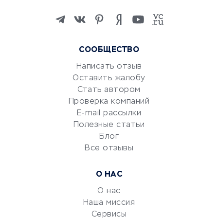
Изучение иностранных
языков
Курсы IT и digital
СООБЩЕСТВО
Маркетинг и продажи
Репетиторство
Написать отзыв
Оставить жалобу
Красота и здоровье
Стать автором
Сервисы по поиску работы
Проверка компаний
Сетевой маркетинг
E-mail рассылки
Университеты
Полезные статьи
Блог
Все отзывы
УСЛУГИ ДЛЯ БИЗНЕСА
Расчетно-кассовое
О НАС
обслуживание
О нас
Эквайринг
Наша миссия
CRM-системы
Сервисы