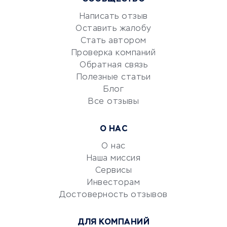
Маркетинг и продажи
Репетиторство
Написать отзыв
Оставить жалобу
Красота и здоровье
Стать автором
Сервисы по поиску работы
Проверка компаний
Сетевой маркетинг
Обратная связь
Университеты
Полезные статьи
Блог
Все отзывы
УСЛУГИ ДЛЯ БИЗНЕСА
Расчетно-кассовое
О НАС
обслуживание
О нас
Эквайринг
Наша миссия
CRM-системы
Сервисы
Электронный
Инвесторам
документооборот
Достоверность отзывов
Юридические компании
ДЛЯ КОМПАНИЙ
Консалтинговые компании