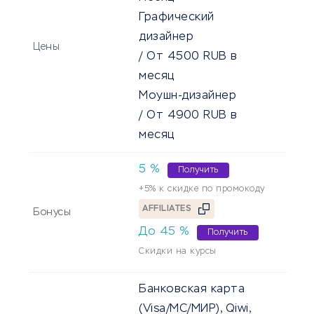
Графический
дизайнер
Цены
/
От
4500
RUB
в
месяц
Моушн-дизайнер
/
От
4900
RUB
в
месяц
5
%
Получить
+5% к скидке по промокоду
AFFILIATES
Бонусы
До
45
%
Получить
Скидки на курсы
Банковская карта
(Visa/MC/МИР), Qiwi,