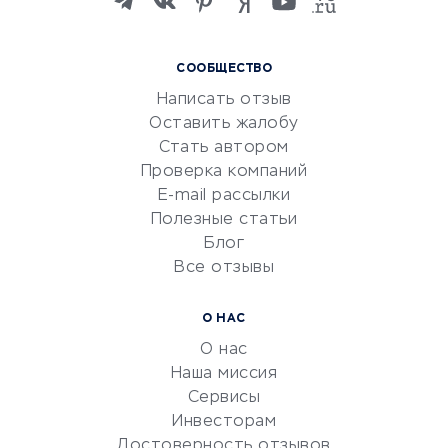
языков
Курсы IT и digital
СООБЩЕСТВО
Маркетинг и продажи
Написать отзыв
Репетиторство
Оставить жалобу
Красота и здоровье
Стать автором
Сервисы по поиску работы
Проверка компаний
Сетевой маркетинг
E-mail рассылки
Университеты
Полезные статьи
Блог
Все отзывы
УСЛУГИ ДЛЯ БИЗНЕСА
Расчетно-кассовое
О НАС
обслуживание
О нас
Эквайринг
Наша миссия
CRM-системы
Сервисы
Инвесторам
Электронный
Достоверность отзывов