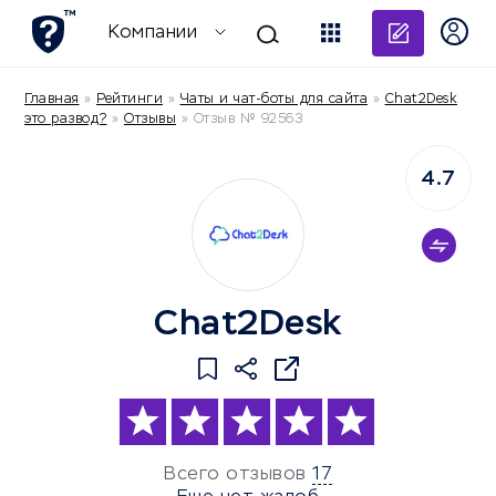
Добави
Компании
Главная
»
Рейтинги
»
Чаты и чат-боты для сайта
»
Chat2Desk
это развод?
»
Отзывы
»
Отзыв № 92563
4.7
Chat2Desk
Всего отзывов
17