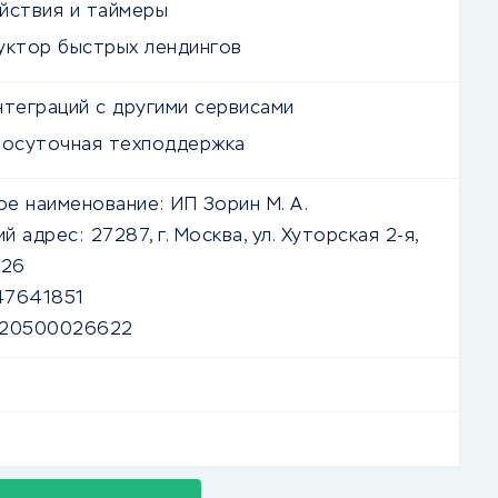
йствия и таймеры
уктор быстрых лендингов
нтеграций с другими сервисами
лосуточная техподдержка
е наименование:
ИП Зорин М. А.
й адрес:
27287, г. Москва, ул. Хуторская 2-я,
 26
47641851
420500026622