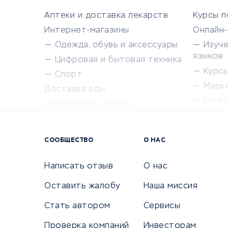
Аптеки и доставка лекарств
Курсы 
Интернет-магазины
Онлайн
Одежда, обувь и аксессуары
Изуч
языков
Цифровая и бытовая техника
Курсы 
Спорт
Марк
Доставка еды
Репе
Популярные товары
Крас
Сервисы доставки
Сервисы
СООБЩЕСТВО
О НАС
Сетево
Универ
Написать отзыв
О нас
Оставить жалобу
Наша миссия
Стать автором
Сервисы
КРЕДИТЫ И ЗАЙМЫ
ПУТЕШЕС
Проверка компаний
Инвесторам