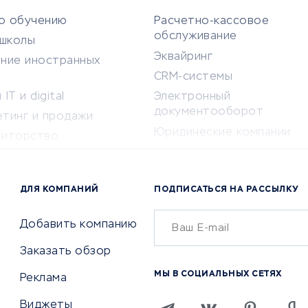
по обучению
Расчетно-кассовое
обслуживание
-школы
Эквайринг
ение иностранных
CRM-системы
IT и digital
Электронный
документооборот
етинг и продажи
Юридические компании
титорство
Консалтинговые компании
ота и здоровье
Аудиторские компании
 по поиску работы
ДЛЯ КОМПАНИЙ
ПОДПИСАТЬСЯ НА РАССЫЛКУ
Бухгалтерия онлайн
й маркетинг
Онлайн-кассы
ситеты
Добавить компанию
SERM
Заказать обзор
Digital
МЫ В СОЦИАЛЬНЫХ СЕТЯХ
Реклама
ТВИЯ И СТРАХОВАНИЕ
ПРОДВИЖЕНИЕ И РЕКЛАМА
Виджеты