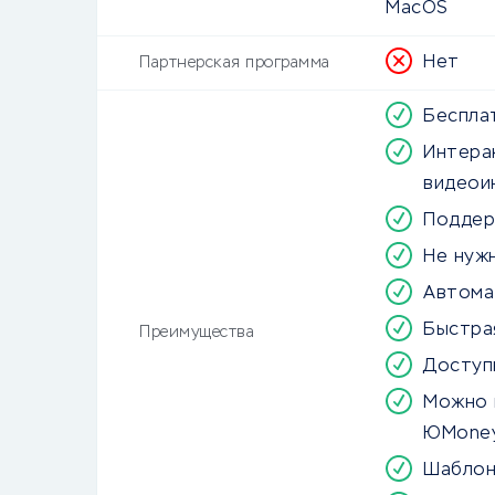
MacOS
Нет
Партнерская программа
Беспла
Интера
видеои
Поддерж
Не нуж
Автома
Быстра
Преимущества
Доступ
Можно 
ЮMone
Шаблон