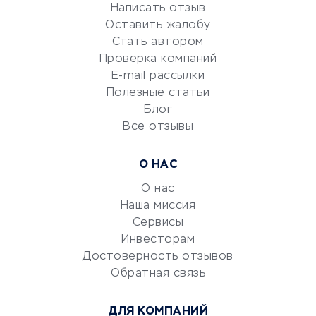
Репетиторство
Написать отзыв
Оставить жалобу
Красота и здоровье
Стать автором
Сервисы по поиску работы
Проверка компаний
Сетевой маркетинг
E-mail рассылки
Университеты
Полезные статьи
Блог
Все отзывы
УСЛУГИ ДЛЯ БИЗНЕСА
Расчетно-кассовое
О НАС
обслуживание
О нас
Эквайринг
Наша миссия
CRM-системы
Сервисы
Электронный
Инвесторам
документооборот
Достоверность отзывов
Обратная связь
Юридические компании
Консалтинговые компании
ДЛЯ КОМПАНИЙ