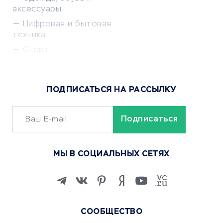
аксессуары
Цифровая и бытовая
техника
Спорт
Доставка еды
Популярные товары
ПОДПИСАТЬСЯ НА РАССЫЛКУ
Сервисы доставки
ОБУЧЕНИЕ И РАБОТА
Курсы по обучению
МЫ В СОЦИАЛЬНЫХ СЕТЯХ
Онлайн-школы
Изучение иностранных
языков
Курсы IT и digital
СООБЩЕСТВО
Маркетинг и продажи