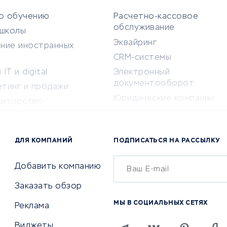
по обучению
Расчетно-кассовое
обслуживание
-школы
Эквайринг
ение иностранных
CRM-системы
IT и digital
Электронный
документооборот
етинг и продажи
Юридические компании
титорство
Консалтинговые компании
ота и здоровье
Аудиторские компании
 по поиску работы
ДЛЯ КОМПАНИЙ
ПОДПИСАТЬСЯ НА РАССЫЛКУ
Бухгалтерия онлайн
й маркетинг
Онлайн-кассы
ситеты
Добавить компанию
SERM
Заказать обзор
Digital
МЫ В СОЦИАЛЬНЫХ СЕТЯХ
Реклама
ТВИЯ И СТРАХОВАНИЕ
ПРОДВИЖЕНИЕ И РЕКЛАМА
Виджеты