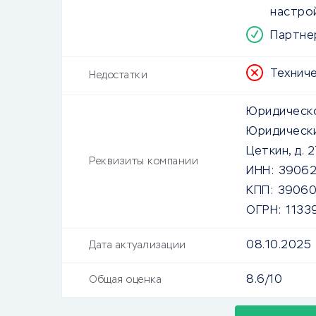
настро
Партне
Технич
Недостатки
Юридическо
Юридически
Цеткин, д. 
Реквизиты компании
ИНН:
3906
КПП:
39060
ОГРН:
1133
08.10.2025
Дата актуализации
8.6/10
Общая оценка