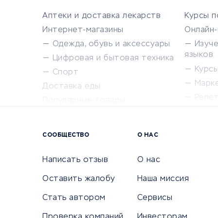
Аптеки и доставка лекарств
Курсы 
Интернет-магазины
Онлайн
Одежда, обувь и аксессуары
Изуч
языков
Цифровая и бытовая техника
Курсы 
Спорт
Марк
Доставка еды
Репе
Популярные товары
Крас
Сервисы доставки
Сервисы
СООБЩЕСТВО
О НАС
Сетево
Универ
Написать отзыв
О нас
Оставить жалобу
Наша миссия
Стать автором
Сервисы
КРЕДИТЫ И ЗАЙМЫ
ПУТЕШЕС
Проверка компаний
Инвесторам