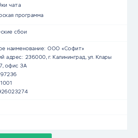
йки чата
рская программа
еские сбои
е наименование:
ООО «Софит»
й адрес:
236000, г. Калининград, ул. Клары
27, офис 3А
297236
1001
926023274