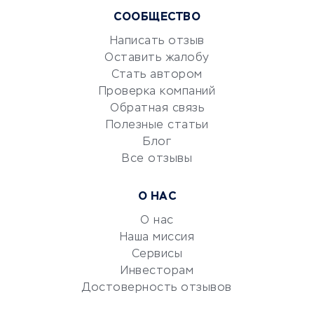
Курсы IT и digital
СООБЩЕСТВО
Маркетинг и продажи
Репетиторство
Написать отзыв
Оставить жалобу
Красота и здоровье
Стать автором
Сервисы по поиску работы
Проверка компаний
Сетевой маркетинг
Обратная связь
Университеты
Полезные статьи
Блог
Все отзывы
УСЛУГИ ДЛЯ БИЗНЕСА
Расчетно-кассовое
О НАС
обслуживание
О нас
Эквайринг
Наша миссия
CRM-системы
Сервисы
Электронный
Инвесторам
документооборот
Достоверность отзывов
Юридические компании