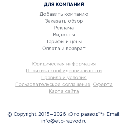
ДЛЯ КОМПАНИЙ
Консалтинговые компании
Аудиторские компании
Добавить компанию
Заказать обзор
Бухгалтерия онлайн
Реклама
Онлайн-кассы
Виджеты
SERM
Тарифы и цены
Digital
Оплата и возврат
КРЕДИТЫ И ЗАЙМЫ
Юридическая информация
Политика конфиденциальности
Потребительские кредиты
Правила и условия
Кредитные карты
Пользовательское соглашение
Оферта
Карта сайта
Дебетовые карты
Микрофинансовые
организации
© Copyright 2015—2026 «Это развод™». Email:
Подбор кредита
info@eto-razvod.ru
Улучшение кредитной