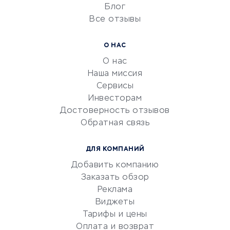
Блог
Все отзывы
УСЛУГИ ДЛЯ БИЗНЕСА
Расчетно-кассовое
О НАС
обслуживание
О нас
Эквайринг
Наша миссия
CRM-системы
Сервисы
Инвесторам
Электронный
Достоверность отзывов
документооборот
Обратная связь
Юридические компании
Консалтинговые компании
ДЛЯ КОМПАНИЙ
Аудиторские компании
Добавить компанию
Бухгалтерия онлайн
Заказать обзор
Онлайн-кассы
Реклама
SERM
Виджеты
Тарифы и цены
Digital
Оплата и возврат