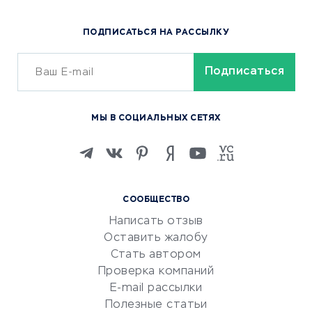
Популярные товары
ПОДПИСАТЬСЯ НА РАССЫЛКУ
Сервисы доставки
ОБУЧЕНИЕ И РАБОТА
Курсы по обучению
МЫ В СОЦИАЛЬНЫХ СЕТЯХ
Онлайн-школы
Изучение иностранных
языков
Курсы IT и digital
СООБЩЕСТВО
Маркетинг и продажи
Написать отзыв
Репетиторство
Оставить жалобу
Красота и здоровье
Стать автором
Сервисы по поиску работы
Проверка компаний
Сетевой маркетинг
E-mail рассылки
Университеты
Полезные статьи