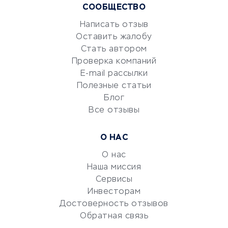
СООБЩЕСТВО
Маркетинг и продажи
Репетиторство
Написать отзыв
Оставить жалобу
Красота и здоровье
Стать автором
Сервисы по поиску работы
Проверка компаний
Сетевой маркетинг
E-mail рассылки
Университеты
Полезные статьи
Блог
Все отзывы
УСЛУГИ ДЛЯ БИЗНЕСА
Расчетно-кассовое
О НАС
обслуживание
О нас
Эквайринг
Наша миссия
CRM-системы
Сервисы
Электронный
Инвесторам
документооборот
Достоверность отзывов
Обратная связь
Юридические компании