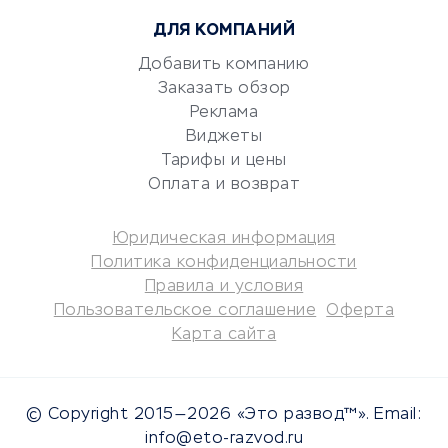
Консалтинговые компании
ДЛЯ КОМПАНИЙ
Аудиторские компании
Добавить компанию
Бухгалтерия онлайн
Заказать обзор
Онлайн-кассы
Реклама
SERM
Виджеты
Digital
Тарифы и цены
Оплата и возврат
КРЕДИТЫ И ЗАЙМЫ
Юридическая информация
Потребительские кредиты
Политика конфиденциальности
Кредитные карты
Правила и условия
Пользовательское соглашение
Оферта
Дебетовые карты
Карта сайта
Микрофинансовые
организации
Подбор кредита
© Copyright 2015—2026 «Это развод™». Email:
Улучшение кредитной
info@eto-razvod.ru