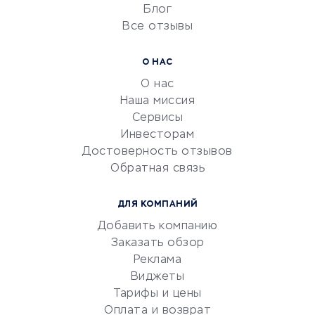
Блог
Все отзывы
УСЛУГИ ДЛЯ БИЗНЕСА
Расчетно-кассовое
О НАС
обслуживание
О нас
Эквайринг
Наша миссия
CRM-системы
Сервисы
Инвесторам
Электронный
Достоверность отзывов
документооборот
Обратная связь
Юридические компании
Консалтинговые компании
ДЛЯ КОМПАНИЙ
Аудиторские компании
Добавить компанию
Бухгалтерия онлайн
Заказать обзор
Онлайн-кассы
Реклама
SERM
Виджеты
Тарифы и цены
Digital
Оплата и возврат