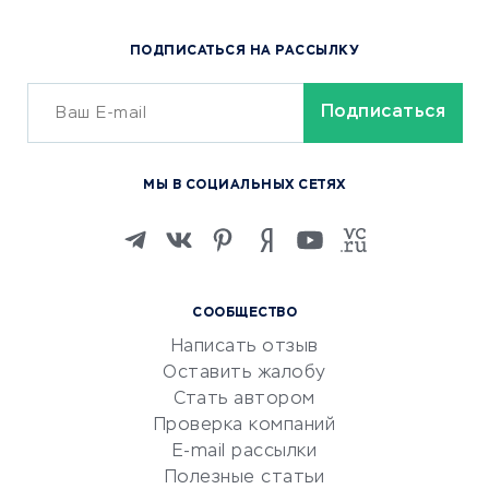
Популярные товары
ПОДПИСАТЬСЯ НА РАССЫЛКУ
Сервисы доставки
ОБУЧЕНИЕ И РАБОТА
Курсы по обучению
МЫ В СОЦИАЛЬНЫХ СЕТЯХ
Онлайн-школы
Изучение иностранных
языков
Курсы IT и digital
СООБЩЕСТВО
Маркетинг и продажи
Написать отзыв
Репетиторство
Оставить жалобу
Красота и здоровье
Стать автором
Сервисы по поиску работы
Проверка компаний
Сетевой маркетинг
E-mail рассылки
Университеты
Полезные статьи