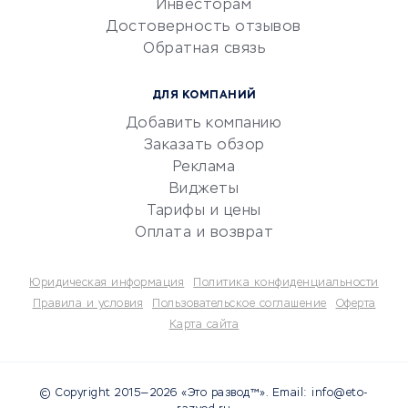
Инвесторам
Электронный
Достоверность отзывов
документооборот
Обратная связь
Юридические компании
Консалтинговые компании
ДЛЯ КОМПАНИЙ
Аудиторские компании
Добавить компанию
Бухгалтерия онлайн
Заказать обзор
Онлайн-кассы
Реклама
SERM
Виджеты
Тарифы и цены
Digital
Оплата и возврат
КРЕДИТЫ И ЗАЙМЫ
Юридическая информация
Политика конфиденциальности
Потребительские кредиты
Правила и условия
Пользовательское соглашение
Оферта
Карта сайта
Кредитные карты
Дебетовые карты
Микрофинансовые
© Copyright 2015—2026 «Это развод™». Email: info@eto-
организации