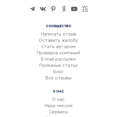
Изучение иностранных
языков
Курсы IT и digital
СООБЩЕСТВО
Маркетинг и продажи
Написать отзыв
Репетиторство
Оставить жалобу
Красота и здоровье
Стать автором
Сервисы по поиску работы
Проверка компаний
Сетевой маркетинг
E-mail рассылки
Университеты
Полезные статьи
Блог
Все отзывы
УСЛУГИ ДЛЯ БИЗНЕСА
Расчетно-кассовое
О НАС
обслуживание
О нас
Эквайринг
Наша миссия
CRM-системы
Сервисы