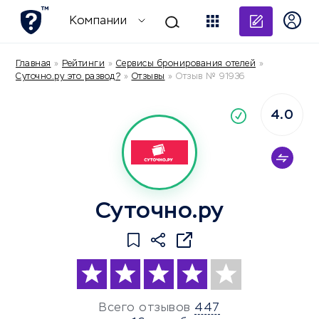
Добави
Компании
Главная
»
Рейтинги
»
Сервисы бронирования отелей
»
Суточно.ру это развод?
»
Отзывы
»
Отзыв № 91936
4.0
По
компания
Суточно.ру
Всего отзывов
447