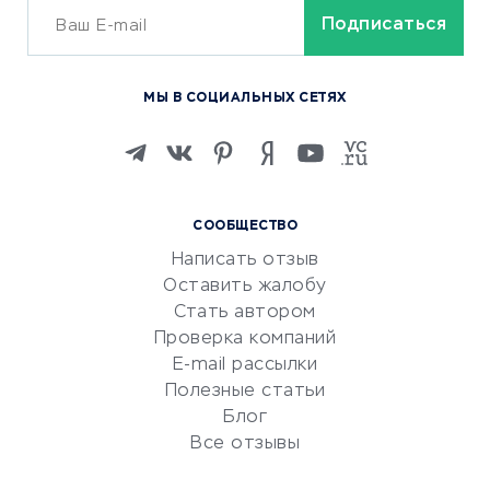
ОБУЧЕНИЕ И РАБОТА
Курсы по обучению
МЫ В СОЦИАЛЬНЫХ СЕТЯХ
Онлайн-школы
Изучение иностранных
языков
Курсы IT и digital
СООБЩЕСТВО
Маркетинг и продажи
Написать отзыв
Репетиторство
Оставить жалобу
Красота и здоровье
Стать автором
Сервисы по поиску работы
Проверка компаний
Сетевой маркетинг
E-mail рассылки
Университеты
Полезные статьи
Блог
Все отзывы
УСЛУГИ ДЛЯ БИЗНЕСА