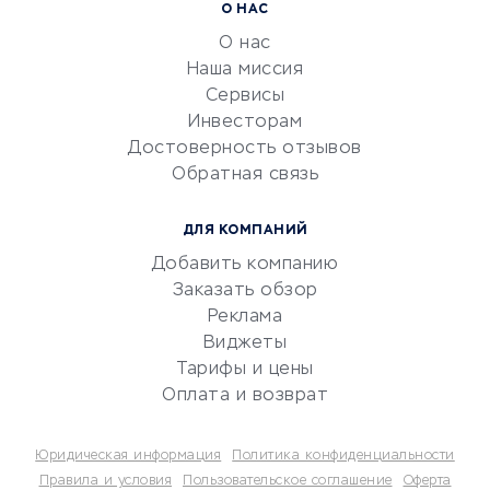
Расчетно-кассовое
О НАС
обслуживание
О нас
Эквайринг
Наша миссия
CRM-системы
Сервисы
Инвесторам
Электронный
Достоверность отзывов
документооборот
Обратная связь
Юридические компании
Консалтинговые компании
ДЛЯ КОМПАНИЙ
Аудиторские компании
Добавить компанию
Бухгалтерия онлайн
Заказать обзор
Онлайн-кассы
Реклама
SERM
Виджеты
Тарифы и цены
Digital
Оплата и возврат
КРЕДИТЫ И ЗАЙМЫ
Юридическая информация
Политика конфиденциальности
Потребительские кредиты
Правила и условия
Пользовательское соглашение
Оферта