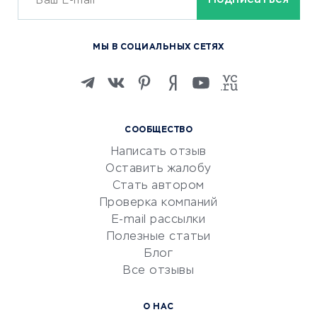
ОБУЧЕНИЕ И РАБОТА
Курсы по обучению
МЫ В СОЦИАЛЬНЫХ СЕТЯХ
Онлайн-школы
Изучение иностранных
языков
Курсы IT и digital
СООБЩЕСТВО
Маркетинг и продажи
Написать отзыв
Репетиторство
Оставить жалобу
Красота и здоровье
Стать автором
Сервисы по поиску работы
Проверка компаний
Сетевой маркетинг
E-mail рассылки
Университеты
Полезные статьи
Блог
Все отзывы
УСЛУГИ ДЛЯ БИЗНЕСА
Расчетно-кассовое
О НАС