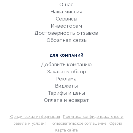
обслуживание
О нас
Эквайринг
Наша миссия
CRM-системы
Сервисы
Инвесторам
Электронный
Достоверность отзывов
документооборот
Обратная связь
Юридические компании
Консалтинговые компании
ДЛЯ КОМПАНИЙ
Аудиторские компании
Добавить компанию
Бухгалтерия онлайн
Заказать обзор
Онлайн-кассы
Реклама
SERM
Виджеты
Тарифы и цены
Digital
Оплата и возврат
КРЕДИТЫ И ЗАЙМЫ
Юридическая информация
Политика конфиденциальности
Потребительские кредиты
Правила и условия
Пользовательское соглашение
Оферта
Карта сайта
Кредитные карты