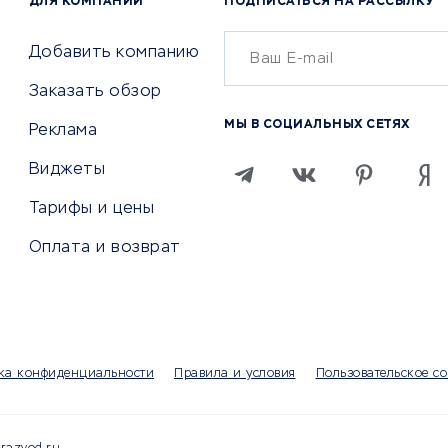
ДЛЯ КОМПАНИЙ
ПОДПИСАТЬСЯ НА РАССЫЛКУ
Бухгалтерия онлайн
й маркетинг
Онлайн-кассы
ситеты
Добавить компанию
SERM
Заказать обзор
Digital
МЫ В СОЦИАЛЬНЫХ СЕТЯХ
Реклама
ТВИЯ И СТРАХОВАНИЕ
ПРОДВИЖЕНИЕ И РЕКЛАМА
Виджеты
ствия
Регистраторы доменов
Тарифы и цены
 билетов
Хостинг компании
Оплата и возврат
ование отелей
Продвижение в социальны
сетях
рии
SEO-сервисы
ование автомобилей
Тизерные и рекламные се
ание онлайн
Аналитика
мпании
ка конфиденциальности
Правила и условия
Пользовательское с
Конструкторы сайтов
раторы
Чаты и чат-боты для сайт