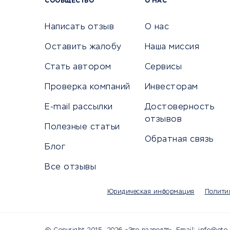
СООБЩЕСТВО
О НАС
Сетево
Универ
Написать отзыв
О нас
Оставить жалобу
Наша миссия
Стать автором
Сервисы
КРЕДИТЫ И ЗАЙМЫ
ПУТЕШЕС
Проверка компаний
Инвесторам
Потребительские кредиты
Путеше
E-mail рассылки
Достоверность
Кредитные карты
Покупка
отзывов
Полезные статьи
Дебетовые карты
Бронир
Обратная связь
Микрофинансовые организации
Санато
Блог
Подбор кредита
Бронир
Все отзывы
Улучшение кредитной истории
Страхов
Платежные системы
Авиако
Юридическая информация
Полити
Туропе