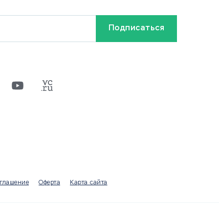
Кредиты и займы
Бонусы и акции
Видео
Разное
х
ти
оглашение
Оферта
Карта сайта
а