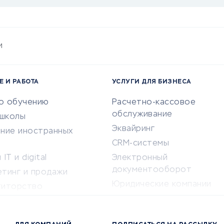
и
Е И РАБОТА
УСЛУГИ ДЛЯ БИЗНЕСА
по обучению
Расчетно-кассовое
обслуживание
-школы
Эквайринг
ение иностранных
CRM-системы
IT и digital
Электронный
документооборот
етинг и продажи
Юридические компании
титорство
Консалтинговые компании
ота и здоровье
Аудиторские компании
 по поиску работы