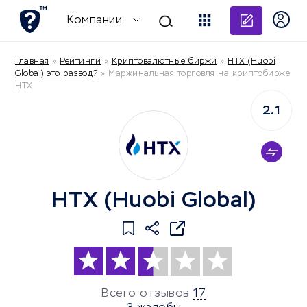
Добави
Компании
Главная
»
Рейтинги
»
Криптовалютные биржи
»
HTX (Huobi
Global) это развод?
»
Маржинальная торговля на криптобирже
HTX
2.1
HTX (Huobi Global)
Всего отзывов
17