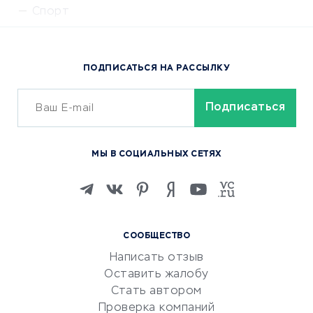
Спорт
Доставка еды
Популярные товары
ПОДПИСАТЬСЯ НА РАССЫЛКУ
Сервисы доставки
ОБУЧЕНИЕ И РАБОТА
Курсы по обучению
МЫ В СОЦИАЛЬНЫХ СЕТЯХ
Онлайн-школы
Изучение иностранных
языков
Курсы IT и digital
СООБЩЕСТВО
Маркетинг и продажи
Написать отзыв
Репетиторство
Оставить жалобу
Красота и здоровье
Стать автором
Сервисы по поиску работы
Проверка компаний