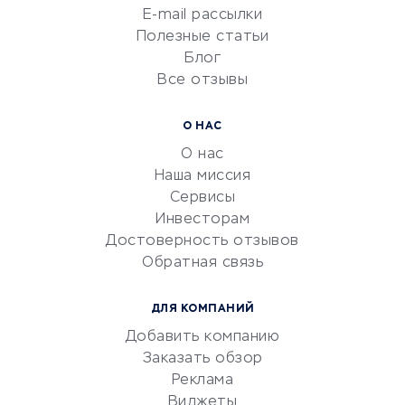
Сетевой маркетинг
E-mail рассылки
Университеты
Полезные статьи
Блог
Все отзывы
УСЛУГИ ДЛЯ БИЗНЕСА
Расчетно-кассовое
О НАС
обслуживание
О нас
Эквайринг
Наша миссия
CRM-системы
Сервисы
Инвесторам
Электронный
Достоверность отзывов
документооборот
Обратная связь
Юридические компании
Консалтинговые компании
ДЛЯ КОМПАНИЙ
Аудиторские компании
Добавить компанию
Бухгалтерия онлайн
Заказать обзор
Онлайн-кассы
Реклама
SERM
Виджеты