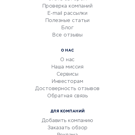
Сервисы по поиску работы
Проверка компаний
Сетевой маркетинг
E-mail рассылки
Университеты
Полезные статьи
Блог
Все отзывы
УСЛУГИ ДЛЯ БИЗНЕСА
Расчетно-кассовое
О НАС
обслуживание
О нас
Эквайринг
Наша миссия
CRM-системы
Сервисы
Инвесторам
Электронный
Достоверность отзывов
документооборот
Обратная связь
Юридические компании
Консалтинговые компании
ДЛЯ КОМПАНИЙ
Аудиторские компании
Добавить компанию
Бухгалтерия онлайн
Заказать обзор
Онлайн-кассы