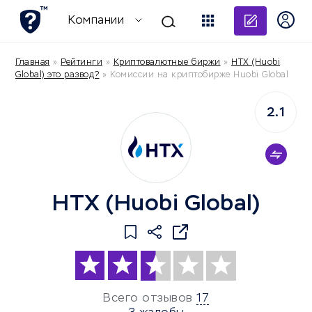
Добави
Компании
Главная
»
Рейтинги
»
Криптовалютные биржи
»
HTX (Huobi
Global) это развод?
»
Комиссии на криптобирже Huobi Global
2.1
HTX (Huobi Global)
Всего отзывов
17