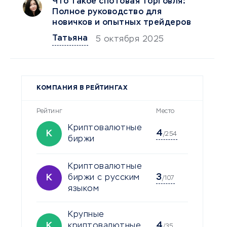
Что такое спотовая торговля:
Полное руководство для
новичков и опытных трейдеров
Татьяна
5 октября 2025
КОМПАНИЯ В РЕЙТИНГАХ
Рейтинг
Место
Криптовалютные
4
К
/254
биржи
Криптовалютные
3
К
биржи с русским
/107
языком
Крупные
4
К
криптовалютные
/35