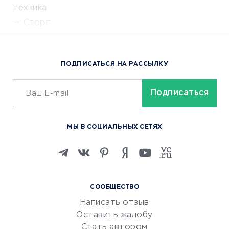
техника
Спорт
Доставка еды
Популярные товары
ПОДПИСАТЬСЯ НА РАССЫЛКУ
Сервисы доставки
ОБУЧЕНИЕ И РАБОТА
Курсы по обучению
МЫ В СОЦИАЛЬНЫХ СЕТЯХ
Онлайн-школы
Изучение иностранных
языков
Курсы IT и digital
СООБЩЕСТВО
Маркетинг и продажи
Написать отзыв
Репетиторство
Оставить жалобу
Красота и здоровье
Стать автором