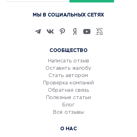
Курсы по обучению
МЫ В СОЦИАЛЬНЫХ СЕТЯХ
Онлайн-школы
Изучение иностранных
языков
Курсы IT и digital
СООБЩЕСТВО
Маркетинг и продажи
Репетиторство
Написать отзыв
Оставить жалобу
Красота и здоровье
Стать автором
Сервисы по поиску работы
Проверка компаний
Сетевой маркетинг
Обратная связь
Университеты
Полезные статьи
Блог
Все отзывы
УСЛУГИ ДЛЯ БИЗНЕСА
Расчетно-кассовое
О НАС
обслуживание