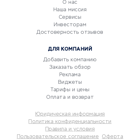
О нас
Эквайринг
Наша миссия
CRM-системы
Сервисы
Электронный
Инвесторам
документооборот
Достоверность отзывов
Юридические компании
ДЛЯ КОМПАНИЙ
Консалтинговые компании
Аудиторские компании
Добавить компанию
Заказать обзор
Бухгалтерия онлайн
Реклама
Онлайн-кассы
Виджеты
SERM
Тарифы и цены
Digital
Оплата и возврат
КРЕДИТЫ И ЗАЙМЫ
Юридическая информация
Политика конфиденциальности
Потребительские кредиты
Правила и условия
Кредитные карты
Пользовательское соглашение
Оферта