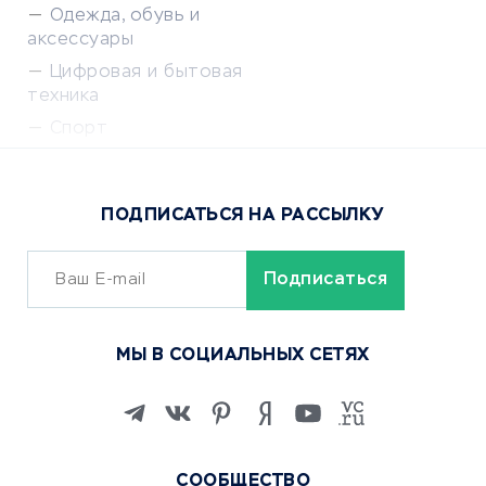
Одежда, обувь и
аксессуары
Цифровая и бытовая
техника
Спорт
Доставка еды
Популярные товары
ПОДПИСАТЬСЯ НА РАССЫЛКУ
Сервисы доставки
ОБУЧЕНИЕ И РАБОТА
Курсы по обучению
МЫ В СОЦИАЛЬНЫХ СЕТЯХ
Онлайн-школы
Изучение иностранных
языков
Курсы IT и digital
СООБЩЕСТВО
Маркетинг и продажи