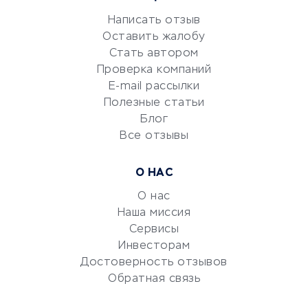
Репетиторство
Написать отзыв
Оставить жалобу
Красота и здоровье
Стать автором
Сервисы по поиску работы
Проверка компаний
Сетевой маркетинг
E-mail рассылки
Университеты
Полезные статьи
Блог
Все отзывы
УСЛУГИ ДЛЯ БИЗНЕСА
Расчетно-кассовое
О НАС
обслуживание
О нас
Эквайринг
Наша миссия
CRM-системы
Сервисы
Электронный
Инвесторам
документооборот
Достоверность отзывов
Обратная связь
Юридические компании
Консалтинговые компании