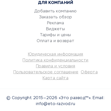
ДЛЯ КОМПАНИЙ
Аудиторские компании
Добавить компанию
Бухгалтерия онлайн
Заказать обзор
Онлайн-кассы
Реклама
SERM
Виджеты
Digital
Тарифы и цены
Оплата и возврат
КРЕДИТЫ И ЗАЙМЫ
Юридическая информация
Потребительские кредиты
Политика конфиденциальности
Кредитные карты
Правила и условия
Пользовательское соглашение
Оферта
Дебетовые карты
Карта сайта
Микрофинансовые
организации
Подбор кредита
© Copyright 2015—2026 «Это развод™». Email:
Улучшение кредитной
info@eto-razvod.ru
истории