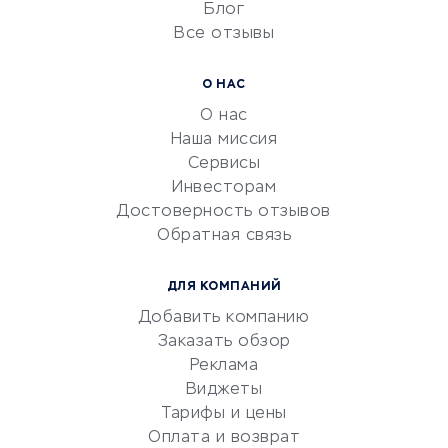
Блог
Все отзывы
УСЛУГИ ДЛЯ БИЗНЕСА
Расчетно-кассовое
О НАС
обслуживание
О нас
Эквайринг
Наша миссия
CRM-системы
Сервисы
Инвесторам
Электронный
Достоверность отзывов
документооборот
Обратная связь
Юридические компании
Консалтинговые компании
ДЛЯ КОМПАНИЙ
Аудиторские компании
Добавить компанию
Бухгалтерия онлайн
Заказать обзор
Онлайн-кассы
Реклама
SERM
Виджеты
Тарифы и цены
Digital
Оплата и возврат