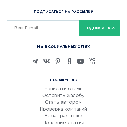
Популярные товары
ПОДПИСАТЬСЯ НА РАССЫЛКУ
Сервисы доставки
ОБУЧЕНИЕ И РАБОТА
Курсы по обучению
МЫ В СОЦИАЛЬНЫХ СЕТЯХ
Онлайн-школы
Изучение иностранных
языков
Курсы IT и digital
СООБЩЕСТВО
Маркетинг и продажи
Написать отзыв
Репетиторство
Оставить жалобу
Красота и здоровье
Стать автором
Сервисы по поиску работы
Проверка компаний
Сетевой маркетинг
E-mail рассылки
Университеты
Полезные статьи