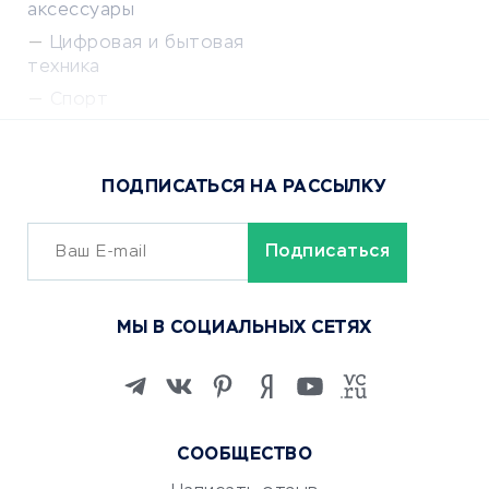
аксессуары
Цифровая и бытовая
техника
Спорт
Доставка еды
Популярные товары
ПОДПИСАТЬСЯ НА РАССЫЛКУ
Сервисы доставки
ОБУЧЕНИЕ И РАБОТА
Курсы по обучению
МЫ В СОЦИАЛЬНЫХ СЕТЯХ
Онлайн-школы
Изучение иностранных
языков
Курсы IT и digital
СООБЩЕСТВО
Маркетинг и продажи