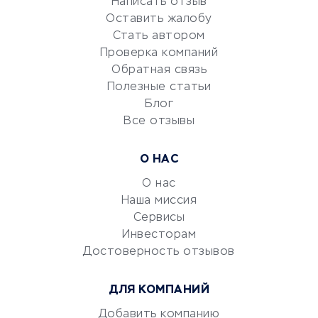
Репетиторство
Написать отзыв
Оставить жалобу
Красота и здоровье
Стать автором
Сервисы по поиску работы
Проверка компаний
Сетевой маркетинг
Обратная связь
Университеты
Полезные статьи
Блог
Все отзывы
УСЛУГИ ДЛЯ БИЗНЕСА
Расчетно-кассовое
О НАС
обслуживание
О нас
Эквайринг
Наша миссия
CRM-системы
Сервисы
Электронный
Инвесторам
документооборот
Достоверность отзывов
Юридические компании
ДЛЯ КОМПАНИЙ
Консалтинговые компании
Аудиторские компании
Добавить компанию