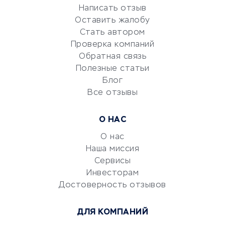
Репетиторство
Написать отзыв
Оставить жалобу
Красота и здоровье
Стать автором
Сервисы по поиску работы
Проверка компаний
Сетевой маркетинг
Обратная связь
Университеты
Полезные статьи
Блог
Все отзывы
УСЛУГИ ДЛЯ БИЗНЕСА
Расчетно-кассовое
О НАС
обслуживание
О нас
Эквайринг
Наша миссия
CRM-системы
Сервисы
Электронный
Инвесторам
документооборот
Достоверность отзывов
Юридические компании
ДЛЯ КОМПАНИЙ
Консалтинговые компании