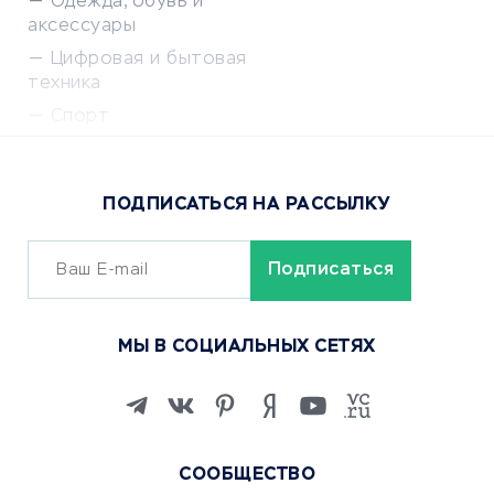
Одежда, обувь и
аксессуары
Цифровая и бытовая
техника
Спорт
Доставка еды
Популярные товары
ПОДПИСАТЬСЯ НА РАССЫЛКУ
Сервисы доставки
ОБУЧЕНИЕ И РАБОТА
Курсы по обучению
МЫ В СОЦИАЛЬНЫХ СЕТЯХ
Онлайн-школы
Изучение иностранных
языков
Курсы IT и digital
СООБЩЕСТВО
Маркетинг и продажи