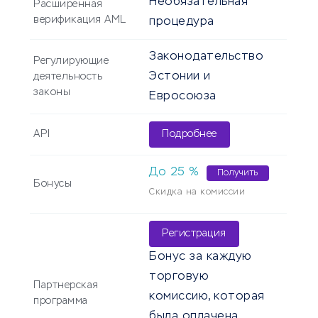
Необязательная
Расширенная
верификация AML
процедура
Законодательство
Регулирующие
Эстонии и
деятельность
законы
Евросоюза
API
Подробнее
До
25
%
Получить
Бонусы
Скидка на комиссии
Регистрация
Бонус за каждую
торговую
Партнерская
комиссию, которая
программа
была оплачена