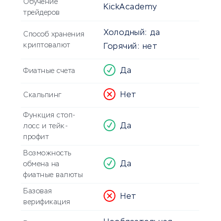
Обучение
KickAcademy
трейдеров
Холодный:
да
Способ хранения
криптовалют
Горячий:
нет
Да
Фиатные счета
Нет
Скальпинг
Функция стоп-
Да
лосс и тейк-
профит
Возможность
Да
обмена на
фиатные валюты
Базовая
Нет
верификация