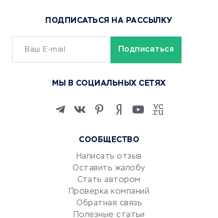
Популярные товары
ПОДПИСАТЬСЯ НА РАССЫЛКУ
Сервисы доставки
ОБУЧЕНИЕ И РАБОТА
Курсы по обучению
МЫ В СОЦИАЛЬНЫХ СЕТЯХ
Онлайн-школы
Изучение иностранных
языков
Курсы IT и digital
СООБЩЕСТВО
Маркетинг и продажи
Репетиторство
Написать отзыв
Оставить жалобу
Красота и здоровье
Стать автором
Сервисы по поиску работы
Проверка компаний
Сетевой маркетинг
Обратная связь
Университеты
Полезные статьи