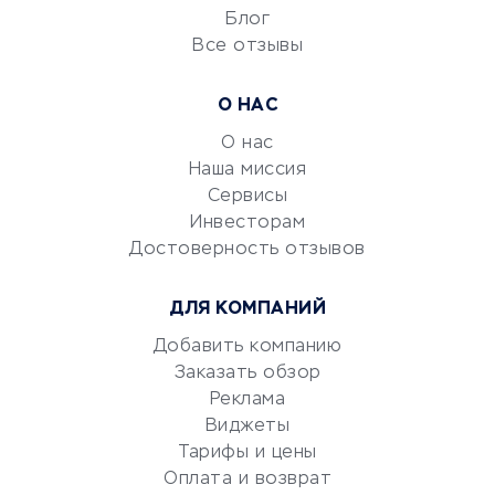
Блог
Все отзывы
УСЛУГИ ДЛЯ БИЗНЕСА
Расчетно-кассовое
О НАС
обслуживание
О нас
Эквайринг
Наша миссия
CRM-системы
Сервисы
Электронный
Инвесторам
документооборот
Достоверность отзывов
Юридические компании
ДЛЯ КОМПАНИЙ
Консалтинговые компании
Аудиторские компании
Добавить компанию
Заказать обзор
Бухгалтерия онлайн
Реклама
Онлайн-кассы
Виджеты
SERM
Тарифы и цены
Digital
Оплата и возврат