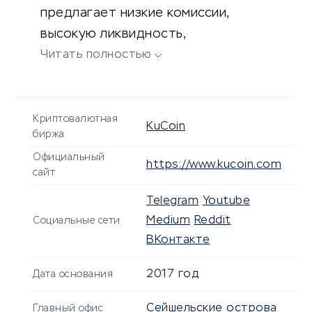
предлагает низкие комиссии,
высокую ликвидность,
безопасность и разнообразие
Читать полностью
активов для торгов.
Криптовалютная
KuCoin
биржа
Официальный
https://www.kucoin.com
сайт
Telegram
Youtube
Medium
Reddit
Социальные сети
ВКонтакте
2017 год
Дата основания
Сейшельские острова
Главный офис