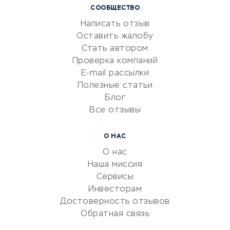
СООБЩЕСТВО
Маркетинг и продажи
Написать отзыв
Репетиторство
Оставить жалобу
Красота и здоровье
Стать автором
Сервисы по поиску работы
Проверка компаний
Сетевой маркетинг
E-mail рассылки
Университеты
Полезные статьи
Блог
Все отзывы
УСЛУГИ ДЛЯ БИЗНЕСА
Расчетно-кассовое
О НАС
обслуживание
О нас
Эквайринг
Наша миссия
CRM-системы
Сервисы
Инвесторам
Электронный
Достоверность отзывов
документооборот
Обратная связь
Юридические компании