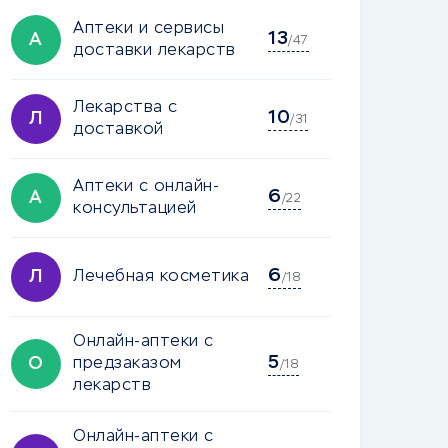
Аптеки и сервисы
13
А
/47
доставки лекарств
Лекарства с
10
Л
/31
доставкой
Аптеки с онлайн-
6
А
/22
консультацией
6
Л
Лечебная косметика
/18
Онлайн-аптеки с
5
О
предзаказом
/18
лекарств
Онлайн-аптеки с