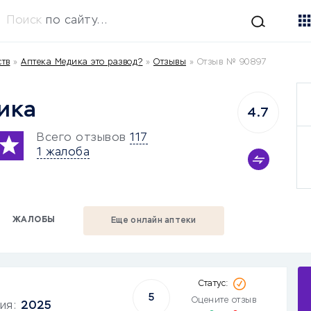
Поиск
по сайту...
ств
»
Аптека Медика это развод?
»
Отзывы
»
Отзыв № 90897
ика
4.7
Всего отзывов
117
1 жалоба
ЖАЛОБЫ
Еще онлайн аптеки
5
Оцените отзыв
ния:
2025