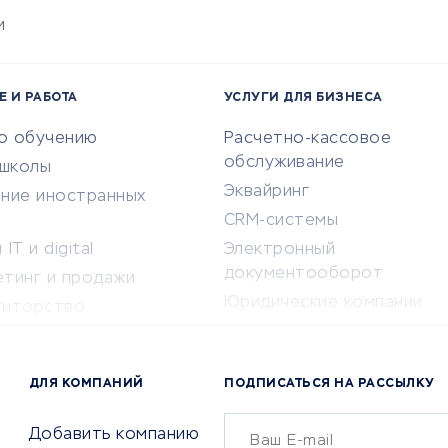
и
Е И РАБОТА
УСЛУГИ ДЛЯ БИЗНЕСА
по обучению
Расчетно-кассовое
обслуживание
-школы
Эквайринг
ение иностранных
CRM-системы
IT и digital
Электронный
документооборот
етинг и продажи
Юридические компании
титорство
Консалтинговые компании
ота и здоровье
Аудиторские компании
 по поиску работы
ДЛЯ КОМПАНИЙ
ПОДПИСАТЬСЯ НА РАССЫЛКУ
Бухгалтерия онлайн
й маркетинг
Онлайн-кассы
ситеты
Добавить компанию