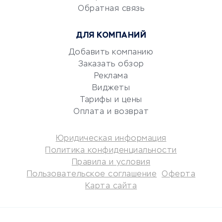
Обратная связь
Юридические компании
Консалтинговые компании
ДЛЯ КОМПАНИЙ
Аудиторские компании
Добавить компанию
Бухгалтерия онлайн
Заказать обзор
Онлайн-кассы
Реклама
SERM
Виджеты
Digital
Тарифы и цены
Оплата и возврат
КРЕДИТЫ И ЗАЙМЫ
Юридическая информация
Потребительские кредиты
Политика конфиденциальности
Кредитные карты
Правила и условия
Пользовательское соглашение
Оферта
Дебетовые карты
Карта сайта
Микрофинансовые
организации
Подбор кредита