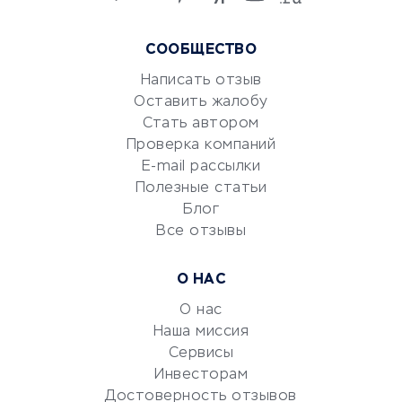
языков
Курсы IT и digital
СООБЩЕСТВО
Маркетинг и продажи
Репетиторство
Написать отзыв
Оставить жалобу
Красота и здоровье
Стать автором
Сервисы по поиску работы
Проверка компаний
Сетевой маркетинг
E-mail рассылки
Университеты
Полезные статьи
Блог
Все отзывы
УСЛУГИ ДЛЯ БИЗНЕСА
Расчетно-кассовое
О НАС
обслуживание
О нас
Эквайринг
Наша миссия
CRM-системы
Сервисы
Электронный
Инвесторам
документооборот
Достоверность отзывов